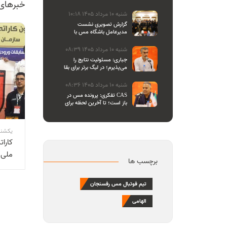
خبرهای
والیبال
شنبه 10 مرداد 1405 10:18
گزارش تصویری نشست
مدیرعامل باشگاه مس با
اصحاب رسانه
شنبه 10 مرداد 1405 08:39
جباری: مسئولیت نتایج را
می‌پذیرم؛ در لیگ برتر برای بقا
و در لیگ یک برای صعود
می‌جنگیم
شنبه 10 مرداد 1405 08:36
تفکری: پرونده مس در CAS
باز است؛ تا آخرین لحظه برای
احقاق حق باشگاه می‌ایستیم
یکشنبه 25 مهر 400
کارا
ملی 
برچسب ها
تیم فوتبال مس رفسنجان
الهامی