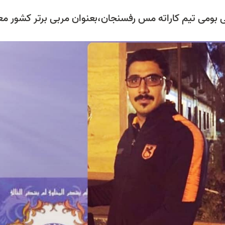
 بومی تيم كاراته مس رفسنجان،بعنوان مربی برتر كشور م