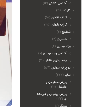
آکادمی کشتی
(12)
کاراته
(48)
کاراته آقایان
(15)
کاراته بانوان
(25)
شطرنج
(2)
شـطرنج
(2)
وزنه برداری
(4)
آکادمی وزنه برداری
(0)
وزنه برداری آقایان
(3)
دوچرخه سواري
(54)
ساير
(222)
ورزش معلولان و
جانبازان
(10)
ورزش پهلوانی و زورخانه
ای
(32)
پتانگ
(0)