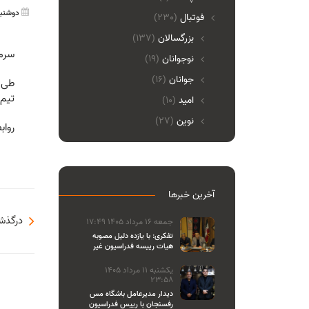
دوشنبه 11 بهمن 1400 
فوتبال
(230)
بزرگسالان
(137)
سرمر
نوجوانان
(19)
جوانان
(16)
طی م
تيم ك
امید
(10)
نوین
(27)
رواب
آخرین خبرها
درگذشت
جمعه 16 مرداد 1405 17:49
تفکری: با یازده دلیل مصوبه
هیات رییسه فدراسیون غیر
قانونی بود
یکشنبه 11 مرداد 1405
23:58
دیدار مدیرعامل باشگاه مس
رفسنجان با رییس فدراسیون