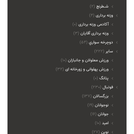
شـطرنج
(2)
وزنه برداری
(4)
آکادمی وزنه برداری
(0)
وزنه برداری آقایان
(3)
دوچرخه سواري
(54)
ساير
(222)
ورزش معلولان و جانبازان
(10)
ورزش پهلوانی و زورخانه ای
(32)
پتانگ
(0)
فوتبال
(230)
بزرگسالان
(137)
نوجوانان
(19)
جوانان
(16)
امید
(10)
نوین
(27)