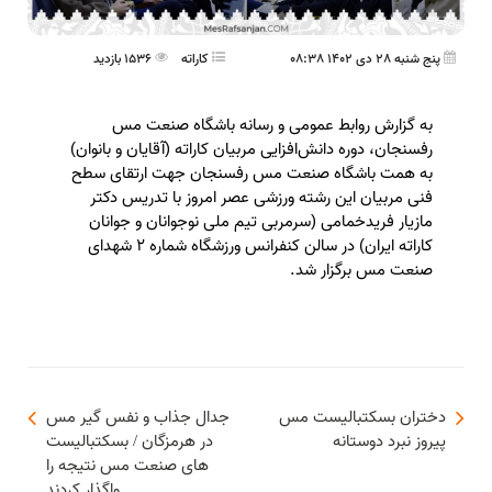
پنج شنبه 28 دی 1402 08:38
کاراته
1536 بازدید
به گزارش روابط عمومی و رسانه باشگاه صنعت مس
رفسنجان، دوره دانش‌افزایی مربیان کاراته (آقایان و بانوان)
به همت باشگاه صنعت مس رفسنجان جهت ارتقای سطح
فنی مربیان این رشته ورزشی عصر امروز با تدریس دکتر
مازیار فریدخمامی (سرمربی تیم ملی نوجوانان و جوانان
کاراته ایران) در سالن کنفرانس ورزشگاه شماره ۲ شهدای
صنعت مس برگزار شد.
دختران بسکتبالیست مس
جدال جذاب و نفس گیر مس
پیروز نبرد دوستانه
در هرمزگان / بسکتبالیست
های صنعت مس نتیجه را
واگذار کردند