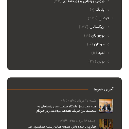
ورزش پهلوانی و زورخانه ای
(32)
پتانگ
(0)
فوتبال
(230)
بزرگسالان
(137)
نوجوانان
(19)
جوانان
(16)
امید
(10)
نوین
(27)
آخرین خبرها
شنبه 17 مرداد 1405 09:50
پیام مدیرعامل باشگاه صنعت مس رفسنجان به
مناسبت روز خبرنگار هفدهم مردادماه،روز خبرنگار
جمعه 16 مرداد 1405 17:49
تفکری: با یازده دلیل مصوبه هیات رییسه فدراسیون غیر