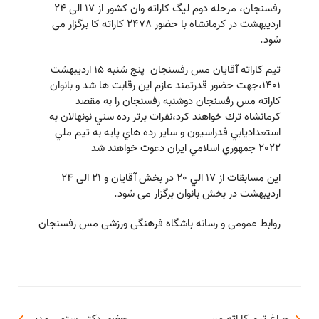
رفسنجان، مرحله دوم ليگ كاراته وان كشور از ١٧ الی ٢٤
ارديبهشت در كرمانشاه با حضور ٢٤٧٨ كاراته كا برگزار می
شود.
تيم كاراته آقايان مس رفسنجان پنج شنبه ۱۵ اردیبهشت
۱۴۰۱،جهت حضور قدرتمند عازم اين رقابت ها شد و بانوان
كاراته مس رفسنجان دوشنبه رفسنجان را به مقصد
كرمانشاه ترك خواهند كرد،نفرات برتر رده سني نونهالان به
استعداديابي فدراسيون و ساير رده هاي پايه به تيم ملي
٢٠٢٢ جمهوري اسلامي ايران دعوت خواهند شد
اين مسابقات از ١٧ الي ٢٠ در بخش آقايان و ٢١ الی ٢٤
ارديبهشت در بخش بانوان برگزار می شود.
روابط عمومی و رسانه باشگاه فرهنگی ورزشی مس رفسنجان
چراغ تيم كاراته مس
حضور دکتر رستمی مدیر