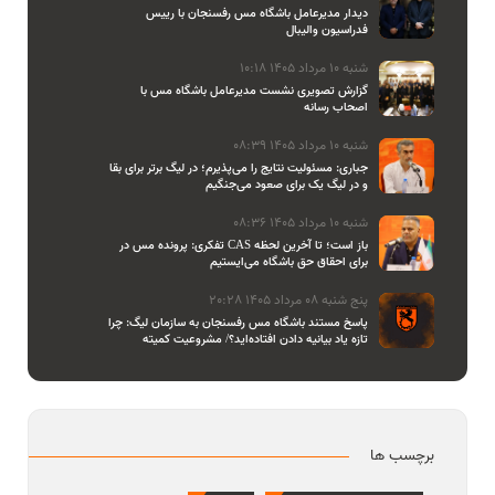
دیدار مدیرعامل باشگاه مس رفسنجان با رییس
فدراسیون والیبال
شنبه 10 مرداد 1405 10:18
گزارش تصویری نشست مدیرعامل باشگاه مس با
اصحاب رسانه
شنبه 10 مرداد 1405 08:39
جباری: مسئولیت نتایج را می‌پذیرم؛ در لیگ برتر برای بقا
و در لیگ یک برای صعود می‌جنگیم
شنبه 10 مرداد 1405 08:36
تفکری: پرونده مس در CAS باز است؛ تا آخرین لحظه
برای احقاق حق باشگاه می‌ایستیم
پنج شنبه 08 مرداد 1405 20:28
پاسخ مستند باشگاه مس رفسنجان به سازمان لیگ: چرا
تازه یاد بیانیه دادن افتاده‌اید؟/ مشروعیت کمیته
استیناف را هم زیر سوال بردید
برچسب ها