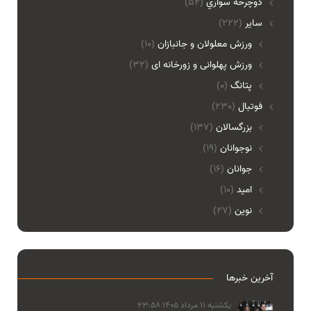
دوچرخه سواري
(54)
ساير
(222)
ورزش معلولان و جانبازان
(10)
ورزش پهلوانی و زورخانه ای
(32)
پتانگ
(0)
فوتبال
(230)
بزرگسالان
(137)
نوجوانان
(19)
جوانان
(16)
امید
(10)
نوین
(27)
آخرین خبرها
یکشنبه 11 مرداد 1405 23:58