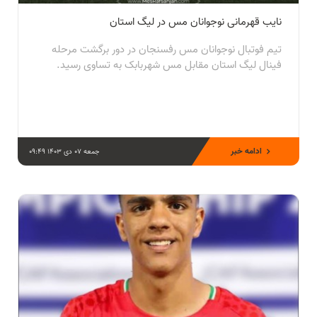
نایب قهرمانی نوجوانان مس در لیگ استان
تیم فوتبال نوجوانان مس رفسنجان در دور برگشت مرحله
فینال لیگ استان مقابل مس شهربابک به تساوی رسید.
ادامه خبر
جمعه 07 دی 1403 09:49