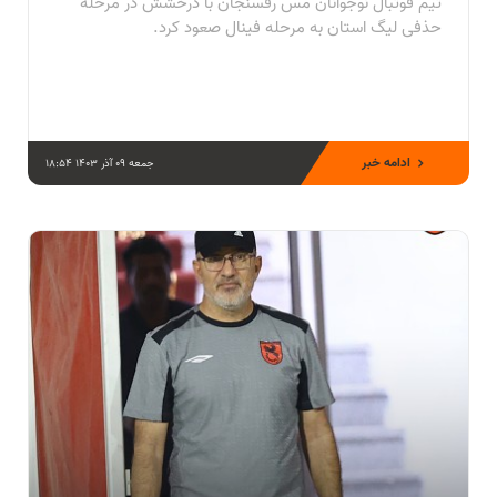
تیم فوتبال نوجوانان مس رفسنجان با درخشش در مرحله
حذفی لیگ استان به مرحله فینال صعود کرد.
ادامه خبر
جمعه 09 آذر 1403 18:54