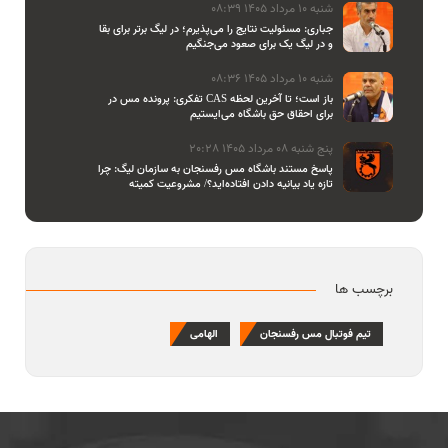
شنبه 10 مرداد 1405 08:39
جباری: مسئولیت نتایج را می‌پذیرم؛ در لیگ برتر برای بقا
و در لیگ یک برای صعود می‌جنگیم
شنبه 10 مرداد 1405 08:36
تفکری: پرونده مس در CAS باز است؛ تا آخرین لحظه
برای احقاق حق باشگاه می‌ایستیم
پنج شنبه 08 مرداد 1405 20:28
پاسخ مستند باشگاه مس رفسنجان به سازمان لیگ: چرا
تازه یاد بیانیه دادن افتاده‌اید؟/ مشروعیت کمیته
استیناف را هم زیر سوال بردید
برچسب ها
تیم فوتبال مس رفسنجان
الهامی