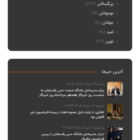
بزرگسالان
(137)
نوجوانان
(19)
جوانان
(16)
امید
(10)
نوین
(27)
آخرین خبرها
شنبه 17 مرداد 1405 09:50
پیام مدیرعامل باشگاه صنعت مس رفسنجان به
مناسبت روز خبرنگار هفدهم مردادماه،روز خبرنگار
جمعه 16 مرداد 1405 17:49
تفکری: با یازده دلیل مصوبه هیات رییسه فدراسیون غیر
قانونی بود
یکشنبه 11 مرداد 1405 23:58
دیدار مدیرعامل باشگاه مس رفسنجان با رییس
فدراسیون والیبال