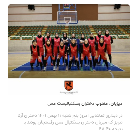
میزبان، مغلوب دختران بسکتبالیست مس
در ديداری تماشايی امروز پنج شنبه ۱۱ بهمن ۱۴۰۱ دختران آركا
تبريز كه میزبان دختران بسكتبال مس رفسنجان بودند با
نتيجه ٤٠-٤٨...