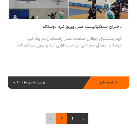
دختران بسکتبالیست مس پیروز نبرد دوستانه
تیم بسکتبال جوانان صنعت مس رفسنجان در یک نبرد
دوستانه مقابل تیم زین یزد صف آرایی کرد و پیروز میدان شد.
ادامه خبر
دوشنبه 29 دی 1393 08:40
›
2
1
‹