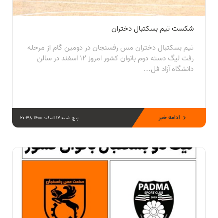
شكست تيم بسكتبال دختران
تيم بسكتبال دختران مس رفسنجان در دومين گام از مرحله
رفت ليگ دسته دوم بانوان كشور امروز ١٢ اسفند در سالن
دانشگاه آزاد فل...
ادامه خبر
پنج شنبه 12 اسفند 1400 20:38