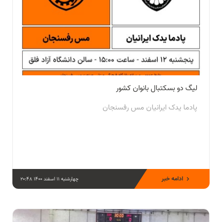
لیگ دو بسکتبال بانوان کشور
پادما یدک ایرانیان مس رفسنجان
ادامه خبر
چهارشنبه 11 اسفند 1400 20:48