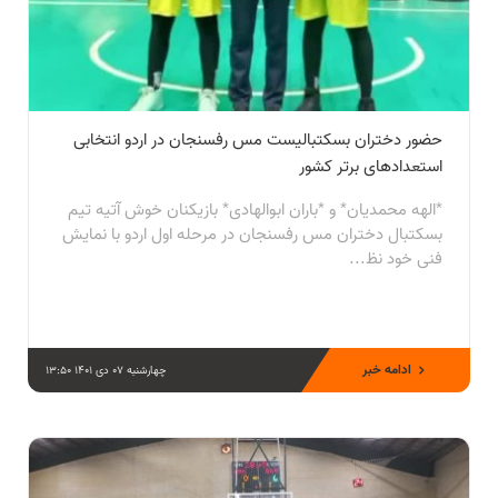
حضور دختران بسکتبالیست مس رفسنجان در اردو انتخابی
استعدادهای برتر کشور
*الهه محمدیان* و *باران ابوالهادی* بازیکنان خوش آتیه تیم
بسکتبال دختران مس رفسنجان در مرحله اول اردو با نمایش
فنی خود نظ...
ادامه خبر
چهارشنبه 07 دی 1401 13:50