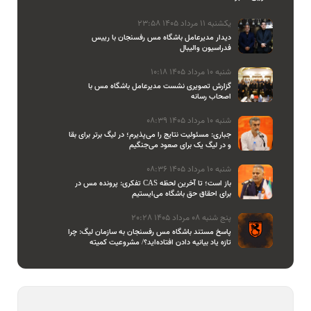
یکشنبه 11 مرداد 1405 23:58
دیدار مدیرعامل باشگاه مس رفسنجان با رییس
فدراسیون والیبال
شنبه 10 مرداد 1405 10:18
گزارش تصویری نشست مدیرعامل باشگاه مس با
اصحاب رسانه
شنبه 10 مرداد 1405 08:39
جباری: مسئولیت نتایج را می‌پذیرم؛ در لیگ برتر برای بقا
و در لیگ یک برای صعود می‌جنگیم
شنبه 10 مرداد 1405 08:36
تفکری: پرونده مس در CAS باز است؛ تا آخرین لحظه
برای احقاق حق باشگاه می‌ایستیم
پنج شنبه 08 مرداد 1405 20:28
پاسخ مستند باشگاه مس رفسنجان به سازمان لیگ: چرا
تازه یاد بیانیه دادن افتاده‌اید؟/ مشروعیت کمیته
استیناف را هم زیر سوال بردید