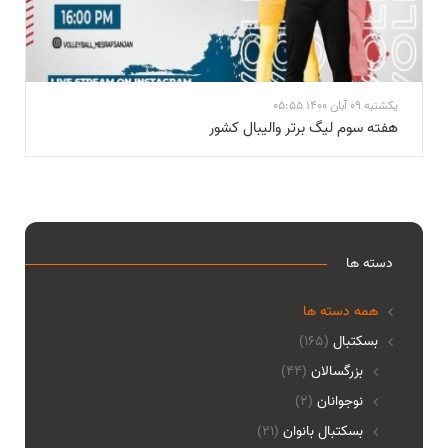
یکشنبه 09 آبان 1400 05:55
هفته سوم لیگ برتر والیبال کشور
دسته ها
همه دسته ها
بسکتبال
(165)
بزرگسالان
(44)
نوجوانان
(2)
بسکتبال بانوان
(21)