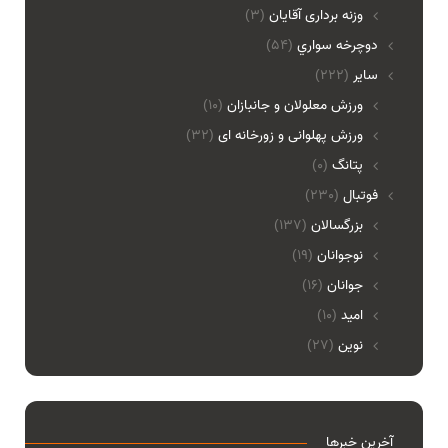
وزنه برداری آقایان
(3)
دوچرخه سواري
(54)
ساير
(222)
ورزش معلولان و جانبازان
(10)
ورزش پهلوانی و زورخانه ای
(32)
پتانگ
(0)
فوتبال
(230)
بزرگسالان
(137)
نوجوانان
(19)
جوانان
(16)
امید
(10)
نوین
(27)
آخرین خبرها