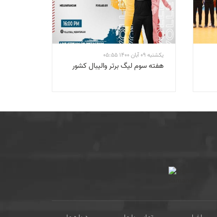
یکشنبه 09 آبان 1400 05:55
هفته سوم لیگ برتر والیبال کشور