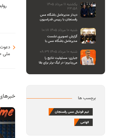
یکشنبه 11 مرداد 1405
رواب
23:58
دیدار مدیرعامل باشگاه مس
رفسنجان با رییس فدراسیون
والیبال
شنبه 10 مرداد 1405 10:18
گزارش تصویری نشست
مدیرعامل باشگاه مس با
اصحاب رسانه
دعوت ا
شنبه 10 مرداد 1405 08:39
ملی جو
جباری: مسئولیت نتایج را
می‌پذیرم؛ در لیگ برتر برای بقا
و در لیگ یک برای صعود
می‌جنگیم
خبرهای
برچسب ها
تیم فوتبال مس رفسنجان
الهامی