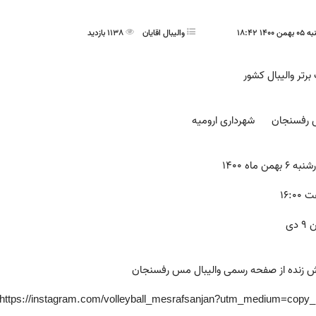
14 18:42
واليبال اقايان
1138 بازدید
برتر والیبال کشور
رفسنجان شهرداری ارومیه
6 بهمن ماه 1400
16:0
 دی
 زنده از صفحه رسمی والیبال مس رفسنجان
https://instagram.com/volleyball_mesrafsanjan?utm_medium=copy_l