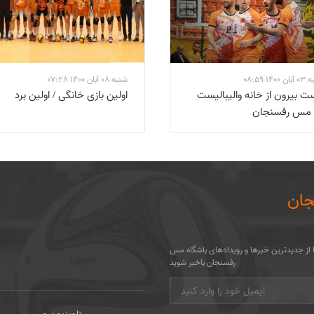
14 08:59
شنبه 08 آبان 1400 07:28
 بیرون از خانه والیبالیست
اولین بازی خانگی / اولین برد
مس رفسنجان
ان
تا از جدیدترین خبرها و رویدادهای باشگاه مس
رفسنجان باخبر شوید