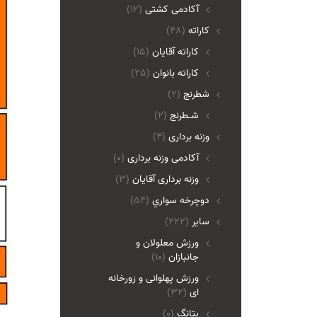
آکادمی کشتی
(12)
کاراته
(48)
کاراته آقایان
(15)
کاراته بانوان
(25)
شطرنج
(2)
شـطرنج
(2)
وزنه برداری
(4)
آکادمی وزنه برداری
(0)
وزنه برداری آقایان
(3)
دوچرخه سواري
(54)
ساير
(222)
ورزش معلولان و
جانبازان
(10)
ورزش پهلوانی و زورخانه
ای
(32)
پتانگ
(0)