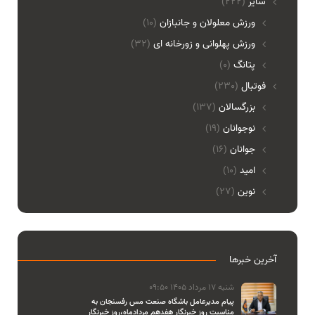
ساير
(222)
ورزش معلولان و جانبازان
(10)
ورزش پهلوانی و زورخانه ای
(32)
پتانگ
(0)
فوتبال
(230)
بزرگسالان
(137)
نوجوانان
(19)
جوانان
(16)
امید
(10)
نوین
(27)
آخرین خبرها
شنبه 17 مرداد 1405 09:50
پیام مدیرعامل باشگاه صنعت مس رفسنجان به
مناسبت روز خبرنگار هفدهم مردادماه،روز خبرنگار