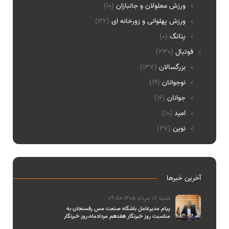
ورزش معلولان و جانبازان
(10)
ورزش پهلوانی و زورخانه ای
(32)
پتانگ
(0)
فوتبال
(230)
بزرگسالان
(137)
نوجوانان
(19)
جوانان
(16)
امید
(10)
نوین
(27)
آخرین خبرها
شنبه 17 مرداد 1405 09:50
پیام مدیرعامل باشگاه صنعت مس رفسنجان به
مناسبت روز خبرنگار هفدهم مردادماه،روز خبرنگار