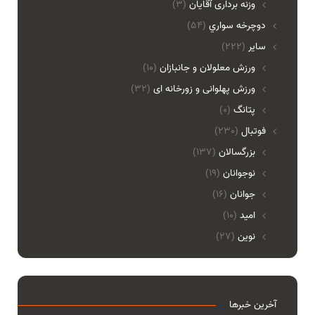
وزنه برداری آقایان
(3)
دوچرخه سواري
(54)
ساير
(222)
ورزش معلولان و جانبازان
(10)
ورزش پهلوانی و زورخانه ای
(32)
پتانگ
(0)
فوتبال
(230)
بزرگسالان
(137)
نوجوانان
(19)
جوانان
(16)
امید
(10)
نوین
(27)
آخرین خبرها