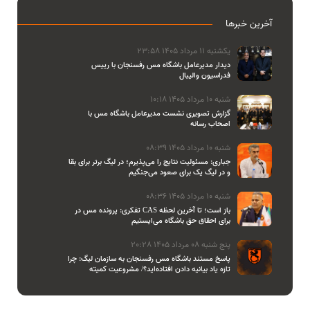
آخرین خبرها
یکشنبه 11 مرداد 1405 23:58
دیدار مدیرعامل باشگاه مس رفسنجان با رییس
فدراسیون والیبال
شنبه 10 مرداد 1405 10:18
گزارش تصویری نشست مدیرعامل باشگاه مس با
اصحاب رسانه
شنبه 10 مرداد 1405 08:39
جباری: مسئولیت نتایج را می‌پذیرم؛ در لیگ برتر برای بقا
و در لیگ یک برای صعود می‌جنگیم
شنبه 10 مرداد 1405 08:36
تفکری: پرونده مس در CAS باز است؛ تا آخرین لحظه
برای احقاق حق باشگاه می‌ایستیم
پنج شنبه 08 مرداد 1405 20:28
پاسخ مستند باشگاه مس رفسنجان به سازمان لیگ: چرا
تازه یاد بیانیه دادن افتاده‌اید؟/ مشروعیت کمیته
استیناف را هم زیر سوال بردید