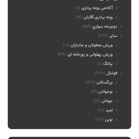
آکادمی وزنه برداری
(0)
وزنه برداری آقایان
(3)
دوچرخه سواري
(54)
ساير
(222)
ورزش معلولان و جانبازان
(10)
ورزش پهلوانی و زورخانه ای
(32)
پتانگ
(0)
فوتبال
(230)
بزرگسالان
(137)
نوجوانان
(19)
جوانان
(16)
امید
(10)
نوین
(27)