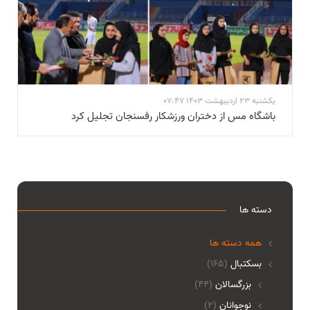
یکشنبه 23 اردیبهشت 1403 07:47
باشگاه مس از دختران ورزشکار رفسنجان تجلیل کرد
دسته ها
همه دسته ها
بسکتبال
(165)
بزرگسالان
(44)
نوجوانان
(2)