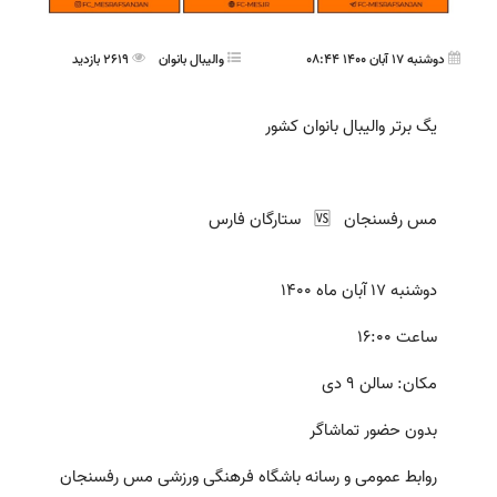
دوشنبه 17 آبان 1400 08:44
واليبال بانوان
2619 بازدید
یگ برتر والیبال بانوان کشور
مس رفسنجان 🆚️ ستارگان فارس
دوشنبه 17 آبان ماه 1400
ساعت 16:00
مکان: سالن 9 دی
بدون حضور تماشاگر
روابط عمومی و رسانه باشگاه فرهنگی ورزشی مس رفسنجان