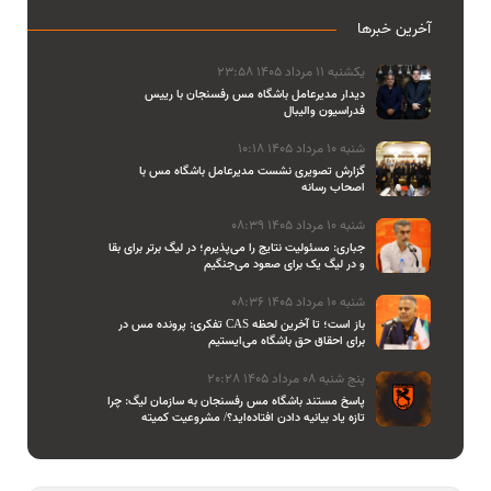
آخرین خبرها
یکشنبه 11 مرداد 1405 23:58
دیدار مدیرعامل باشگاه مس رفسنجان با رییس
فدراسیون والیبال
شنبه 10 مرداد 1405 10:18
گزارش تصویری نشست مدیرعامل باشگاه مس با
اصحاب رسانه
شنبه 10 مرداد 1405 08:39
جباری: مسئولیت نتایج را می‌پذیرم؛ در لیگ برتر برای بقا
و در لیگ یک برای صعود می‌جنگیم
شنبه 10 مرداد 1405 08:36
تفکری: پرونده مس در CAS باز است؛ تا آخرین لحظه
برای احقاق حق باشگاه می‌ایستیم
پنج شنبه 08 مرداد 1405 20:28
پاسخ مستند باشگاه مس رفسنجان به سازمان لیگ: چرا
تازه یاد بیانیه دادن افتاده‌اید؟/ مشروعیت کمیته
استیناف را هم زیر سوال بردید