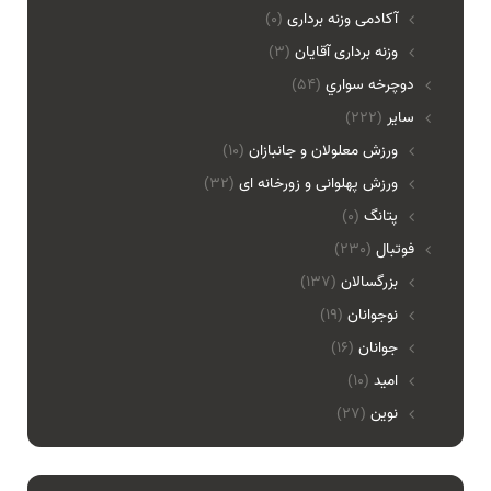
آکادمی وزنه برداری
(0)
وزنه برداری آقایان
(3)
دوچرخه سواري
(54)
ساير
(222)
ورزش معلولان و جانبازان
(10)
ورزش پهلوانی و زورخانه ای
(32)
پتانگ
(0)
فوتبال
(230)
بزرگسالان
(137)
نوجوانان
(19)
جوانان
(16)
امید
(10)
نوین
(27)