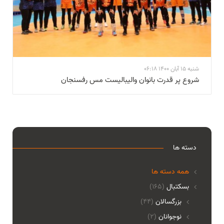
شنبه 15 آبان 1400 06:18
شروع پر قدرت بانوان والیبالیست مس رفسنجان
دسته ها
همه دسته ها
بسکتبال
(165)
بزرگسالان
(44)
نوجوانان
(2)