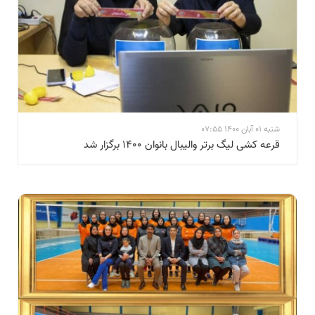
شنبه 01 آبان 1400 07:55
قرعه کشی لیگ برتر والیبال بانوان 1400 برگزار شد