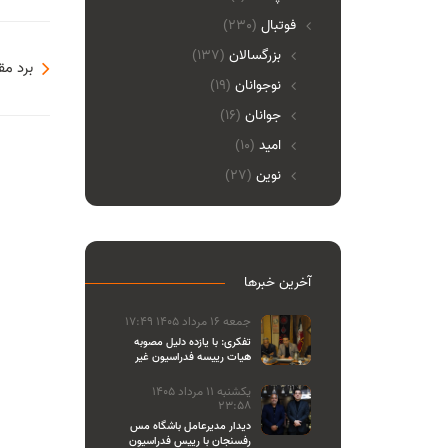
فوتبال
(230)
بزرگسالان
(137)
برد مق
نوجوانان
(19)
جوانان
(16)
امید
(10)
نوین
(27)
آخرین خبرها
جمعه 16 مرداد 1405 17:49
تفکری: با یازده دلیل مصوبه
هیات رییسه فدراسیون غیر
قانونی بود
یکشنبه 11 مرداد 1405
23:58
دیدار مدیرعامل باشگاه مس
رفسنجان با رییس فدراسیون