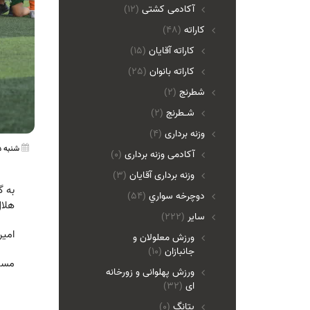
آکادمی کشتی
(12)
کاراته
(48)
کاراته آقایان
(15)
کاراته بانوان
(25)
شطرنج
(2)
شـطرنج
(2)
وزنه برداری
(4)
شنبه 25 بهمن 1404 20:14
آکادمی وزنه برداری
(0)
وزنه برداری آقایان
(3)
دوچرخه سواري
(54)
هلال‌ا
ساير
(222)
امیر
ورزش معلولان و
جانبازان
(10)
مسی‌ها به
ورزش پهلوانی و زورخانه
ای
(32)
پتانگ
(0)