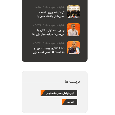
والیبال
شنبه 10 مرداد 1405 10:18
گزارش تصویری نشست
مدیرعامل باشگاه مس با
اصحاب رسانه
شنبه 10 مرداد 1405 08:39
جباری: مسئولیت نتایج را
می‌پذیرم؛ در لیگ برتر برای بقا
و در لیگ یک برای صعود
می‌جنگیم
شنبه 10 مرداد 1405 08:36
تفکری: پرونده مس در CAS
باز است؛ تا آخرین لحظه برای
احقاق حق باشگاه می‌ایستیم
برچسب ها
تیم فوتبال مس رفسنجان
الهامی