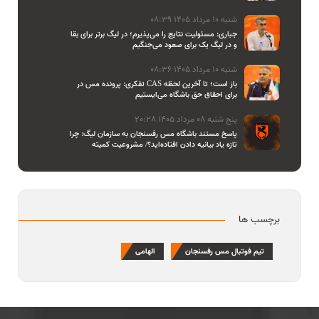
شنبه 10 مرداد 1405 08:39
جباری: مسئولیت نتایج را می‌پذیرم؛ در لیگ برتر برای بقا
و در لیگ یک برای صعود می‌جنگیم
شنبه 10 مرداد 1405 08:36
تفکری: پرونده مس در CAS باز است؛ تا آخرین لحظه
برای احقاق حق باشگاه می‌ایستیم
پنج شنبه 08 مرداد 1405 20:28
پاسخ مستند باشگاه مس رفسنجان به سازمان لیگ: چرا
تازه یاد بیانیه دادن افتاده‌اید؟/ مشروعیت کمیته
استیناف را هم زیر سوال بردید
برچسب ها
تیم فوتبال مس رفسنجان
الهامی