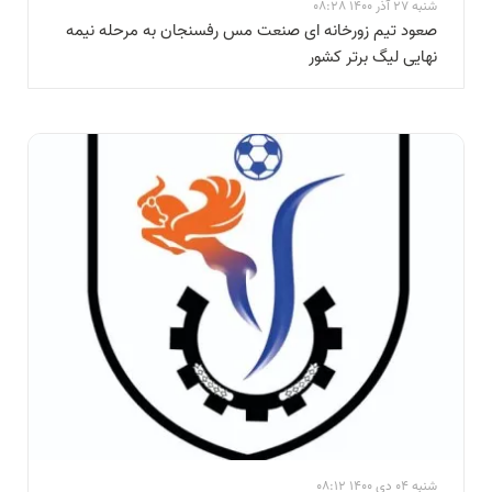
شنبه 27 آذر 1400 08:28
صعود تیم زورخانه ای صنعت مس رفسنجان به مرحله نیمه
نهایی لیگ برتر کشور
شنبه 04 دی 1400 08:12