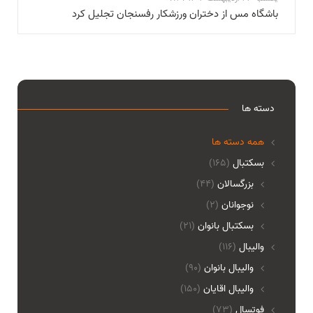
باشگاه مس از دختران ورزشکار رفسنجان تجلیل کرد
دسته ها
همه دسته ها
بسکتبال
(165)
بزرگسالان
(44)
نوجوانان
(2)
بسکتبال بانوان
(21)
والیبال
(116)
واليبال بانوان
(90)
واليبال اقايان
(150)
فوتسال
(73)