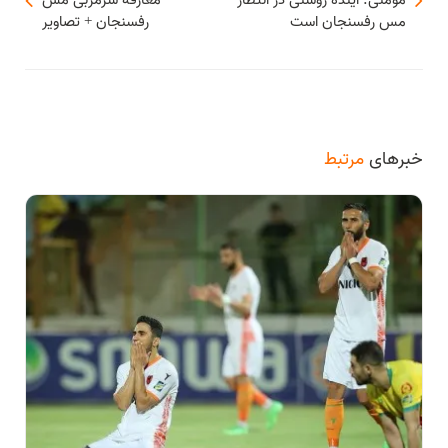
مومنی: آینده روشنی در انتظار
معارفه سرمربی مس
مس رفسنجان است
رفسنجان + تصاویر
خبرهای
مرتبط