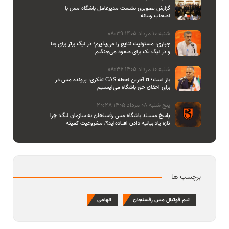
گزارش تصویری نشست مدیرعامل باشگاه مس با
اصحاب رسانه
شنبه 10 مرداد 1405 08:39
جباری: مسئولیت نتایج را می‌پذیرم؛ در لیگ برتر برای بقا
و در لیگ یک برای صعود می‌جنگیم
شنبه 10 مرداد 1405 08:36
تفکری: پرونده مس در CAS باز است؛ تا آخرین لحظه
برای احقاق حق باشگاه می‌ایستیم
پنج شنبه 08 مرداد 1405 20:28
پاسخ مستند باشگاه مس رفسنجان به سازمان لیگ: چرا
تازه یاد بیانیه دادن افتاده‌اید؟/ مشروعیت کمیته
استیناف را هم زیر سوال بردید
برچسب ها
تیم فوتبال مس رفسنجان
الهامی