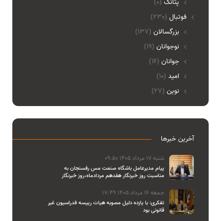
پتانگ
(0)
فوتبال
(230)
بزرگسالان
(137)
نوجوانان
(19)
جوانان
(16)
امید
(10)
نوین
(27)
آخرین خبرها
شنبه 17 مرداد 1405 09:50
پیام مدیرعامل باشگاه صنعت مس رفسنجان به
مناسبت روز خبرنگار هفدهم مردادماه،روز خبرنگار
جمعه 16 مرداد 1405 17:49
تفکری: با یازده دلیل مصوبه هیات رییسه فدراسیون غیر
قانونی بود