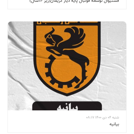
فستیوال توسعه فوتبال پایه دیار کریمان(زیر ۱۴سال)
شنبه 04 دی 1400 08:17
بيانيه