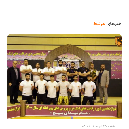
خبرهای
مرتبط
شنبه 27 آذر 1400 08:28