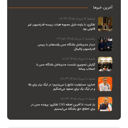
آخرین خبرها
جمعه 16 مرداد 1405 17:49
تفکری: با یازده دلیل مصوبه هیات رییسه فدراسیون غیر
قانونی بود
یکشنبه 11 مرداد 1405 23:58
دیدار مدیرعامل باشگاه مس رفسنجان با رییس
فدراسیون والیبال
شنبه 10 مرداد 1405 10:18
گزارش تصویری نشست مدیرعامل باشگاه مس با
اصحاب رسانه
شنبه 10 مرداد 1405 08:39
جباری: مسئولیت نتایج را می‌پذیرم؛ در لیگ برتر برای بقا
و در لیگ یک برای صعود می‌جنگیم
شنبه 10 مرداد 1405 08:36
تفکری: پرونده مس در CAS باز است؛ تا آخرین لحظه
برای احقاق حق باشگاه می‌ایستیم