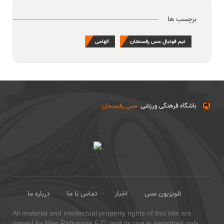
برچسب ها
تیم فوتبال مس رفسنجان
الهامی
باشگاه فرهنگی ورزشی
مس رفسنجان
تلویزیون مس
اخبار
تماس با ما
درباره ما
All material and intellectual property rights of this site are
owned by Mes Rafsanjan F.C. and its use is permitted only