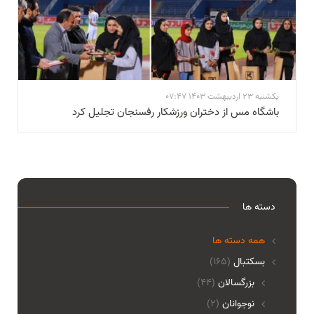
یکشنبه 23 اردیبهشت 1403 07:47
باشگاه مس از دختران ورزشکار رفسنجان تجلیل کرد
دسته ها
همه دسته ها
بسکتبال
(165)
بزرگسالان
(44)
نوجوانان
(2)