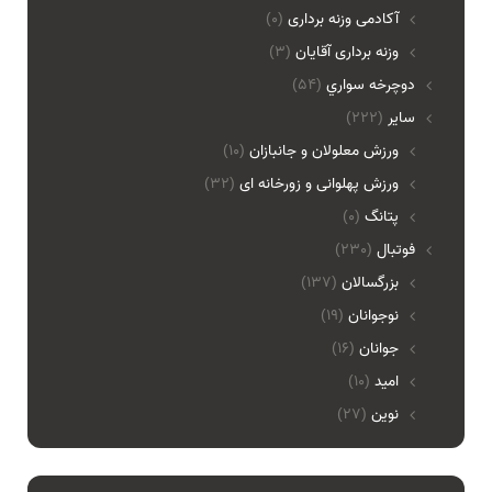
آکادمی وزنه برداری
(0)
وزنه برداری آقایان
(3)
دوچرخه سواري
(54)
ساير
(222)
ورزش معلولان و جانبازان
(10)
ورزش پهلوانی و زورخانه ای
(32)
پتانگ
(0)
فوتبال
(230)
بزرگسالان
(137)
نوجوانان
(19)
جوانان
(16)
امید
(10)
نوین
(27)