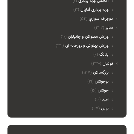
آکادمی وزنه برداری
(0)
وزنه برداری آقایان
(3)
دوچرخه سواري
(54)
ساير
(222)
ورزش معلولان و جانبازان
(10)
ورزش پهلوانی و زورخانه ای
(32)
پتانگ
(0)
فوتبال
(230)
بزرگسالان
(137)
نوجوانان
(19)
جوانان
(16)
امید
(10)
نوین
(27)