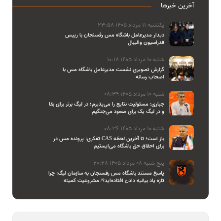
آخرین خبرها
یکشنبه 11 مرداد 1405 23:58
دیدار مدیرعامل باشگاه مس رفسنجان با رییس
فدراسیون والیبال
شنبه 10 مرداد 1405 10:18
گزارش تصویری نشست مدیرعامل باشگاه مس با
اصحاب رسانه
شنبه 10 مرداد 1405 08:39
جباری: مسئولیت نتایج را می‌پذیرم؛ در لیگ برتر برای بقا
و در لیگ یک برای صعود می‌جنگیم
شنبه 10 مرداد 1405 08:36
تفکری: پرونده مس در CAS باز است؛ تا آخرین لحظه
برای احقاق حق باشگاه می‌ایستیم
پنج شنبه 08 مرداد 1405 20:28
پاسخ مستند باشگاه مس رفسنجان به سازمان لیگ: چرا
تازه یاد بیانیه دادن افتاده‌اید؟/ مشروعیت کمیته
استیناف را هم زیر سوال بردید