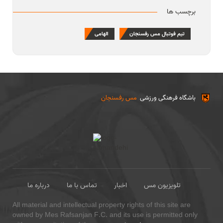
برچسب ها
تیم فوتبال مس رفسنجان
الهامی
باشگاه فرهنگی ورزشی
مس رفسنجان
تلویزیون مس
اخبار
تماس با ما
درباره ما
All material and intellectual property rights of this site are
owned by Mes Rafsanjan F.C. and its use is permitted only