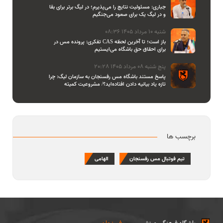
جباری: مسئولیت نتایج را می‌پذیرم؛ در لیگ برتر برای بقا
و در لیگ یک برای صعود می‌جنگیم
شنبه 10 مرداد 1405 08:36
تفکری: پرونده مس در CAS باز است؛ تا آخرین لحظه
برای احقاق حق باشگاه می‌ایستیم
پنج شنبه 08 مرداد 1405 20:28
پاسخ مستند باشگاه مس رفسنجان به سازمان لیگ: چرا
تازه یاد بیانیه دادن افتاده‌اید؟/ مشروعیت کمیته
استیناف را هم زیر سوال بردید
برچسب ها
تیم فوتبال مس رفسنجان
الهامی