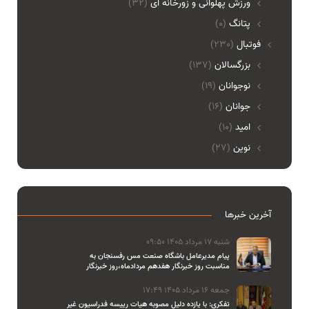
ورزش پهلوانی و زورخانه ای
(32)
پتانگ
(0)
فوتبال
(230)
بزرگسالان
(137)
نوجوانان
(19)
جوانان
(16)
امید
(10)
نوین
(27)
آخرین خبرها
شنبه 17 مرداد 1405 09:50
پیام مدیرعامل باشگاه صنعت مس رفسنجان به
مناسبت روز خبرنگار هفدهم مردادماه،روز خبرنگار
جمعه 16 مرداد 1405 17:49
تفکری: با یازده دلیل مصوبه هیات رییسه فدراسیون غیر