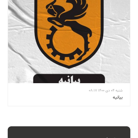
شنبه 04 دی 1400 08:17
بيانيه