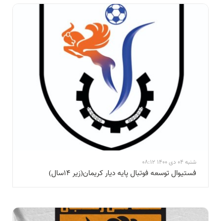
شنبه 04 دی 1400 08:12
فستیوال توسعه فوتبال پایه دیار کریمان(زیر ۱۴سال)