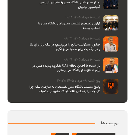
دیدار مدیرعامل باشگاه مس رفسنجان با رییس
فدراسیون والیبال
شنبه 10 مرداد 1405 10:18
گزارش تصویری نشست مدیرعامل باشگاه مس با
اصحاب رسانه
شنبه 10 مرداد 1405 08:39
جباری: مسئولیت نتایج را می‌پذیرم؛ در لیگ برتر برای بقا
و در لیگ یک برای صعود می‌جنگیم
شنبه 10 مرداد 1405 08:36
تفکری: پرونده مس در CAS باز است؛ تا آخرین لحظه
برای احقاق حق باشگاه می‌ایستیم
پنج شنبه 08 مرداد 1405 20:28
پاسخ مستند باشگاه مس رفسنجان به سازمان لیگ: چرا
تازه یاد بیانیه دادن افتاده‌اید؟/ مشروعیت کمیته
استیناف را هم زیر سوال بردید
برچسب ها