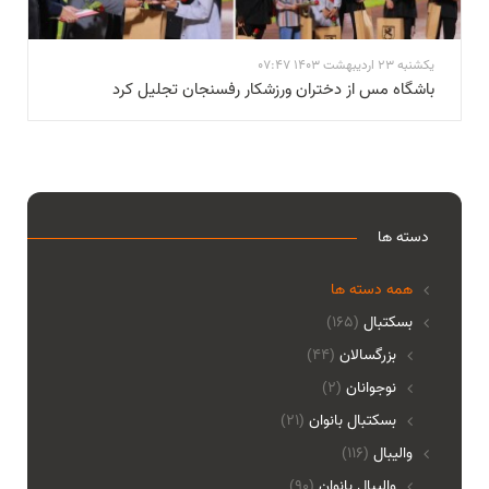
یکشنبه 23 اردیبهشت 1403 07:47
باشگاه مس از دختران ورزشکار رفسنجان تجلیل کرد
دسته ها
همه دسته ها
بسکتبال
(165)
بزرگسالان
(44)
نوجوانان
(2)
بسکتبال بانوان
(21)
والیبال
(116)
واليبال بانوان
(90)