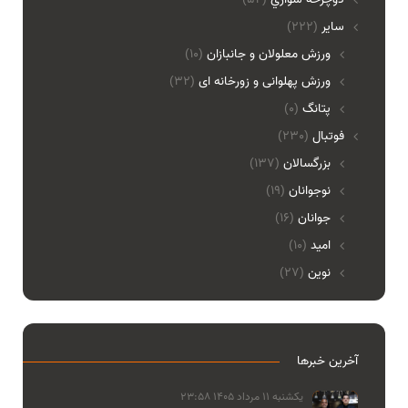
ساير
(222)
ورزش معلولان و جانبازان
(10)
ورزش پهلوانی و زورخانه ای
(32)
پتانگ
(0)
فوتبال
(230)
بزرگسالان
(137)
نوجوانان
(19)
جوانان
(16)
امید
(10)
نوین
(27)
آخرین خبرها
یکشنبه 11 مرداد 1405 23:58