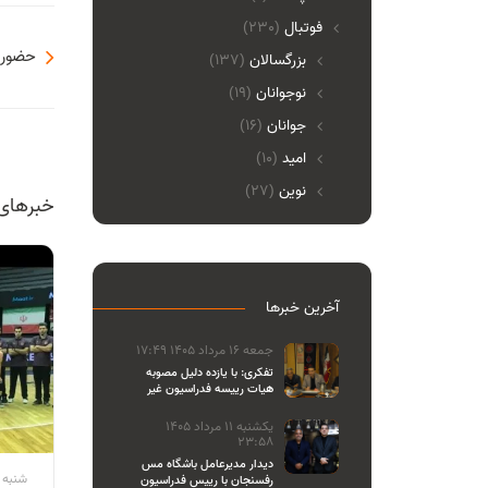
فوتبال
(230)
حضور 
بزرگسالان
(137)
نوجوانان
(19)
جوانان
(16)
امید
(10)
نوین
(27)
خبرهای
آخرین خبرها
جمعه 16 مرداد 1405 17:49
تفکری: با یازده دلیل مصوبه
هیات رییسه فدراسیون غیر
قانونی بود
یکشنبه 11 مرداد 1405
23:58
دیدار مدیرعامل باشگاه مس
شنبه 15 آبان 1400 6:34
رفسنجان با رییس فدراسیون