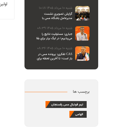
والیبال
اولین
شنبه 10 مرداد 1405 10:18
گزارش تصویری نشست
مدیرعامل باشگاه مس با
اصحاب رسانه
شنبه 10 مرداد 1405 08:39
جباری: مسئولیت نتایج را
می‌پذیرم؛ در لیگ برتر برای بقا
و در لیگ یک برای صعود
می‌جنگیم
شنبه 10 مرداد 1405 08:36
تفکری: پرونده مس در CAS
باز است؛ تا آخرین لحظه برای
احقاق حق باشگاه می‌ایستیم
برچسب ها
تیم فوتبال مس رفسنجان
الهامی