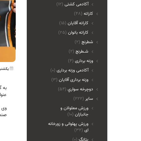
آکادمی کشتی
(12)
کاراته
(48)
کاراته آقایان
(15)
کاراته بانوان
(25)
شطرنج
(2)
شـطرنج
(2)
وزنه برداری
(4)
یکشنبه 01 مهر 1403 
آکادمی وزنه برداری
(0)
وزنه برداری آقایان
(3)
به گ
دوچرخه سواري
(54)
عنوا
ساير
(222)
وی م
ورزش معلولان و
جانبازان
(10)
صنعت
ورزش پهلوانی و زورخانه
ای
(32)
پتانگ
(0)