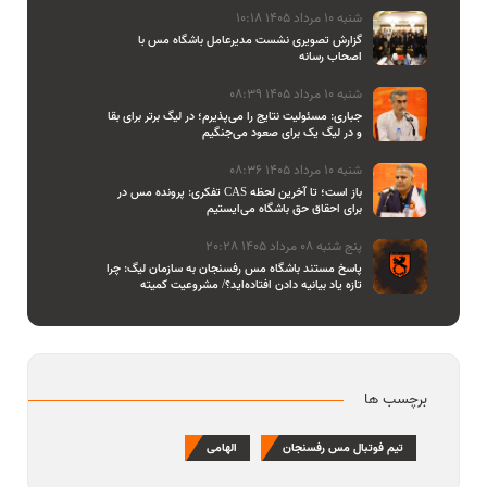
شنبه 10 مرداد 1405 10:18
گزارش تصویری نشست مدیرعامل باشگاه مس با
اصحاب رسانه
شنبه 10 مرداد 1405 08:39
جباری: مسئولیت نتایج را می‌پذیرم؛ در لیگ برتر برای بقا
و در لیگ یک برای صعود می‌جنگیم
شنبه 10 مرداد 1405 08:36
تفکری: پرونده مس در CAS باز است؛ تا آخرین لحظه
برای احقاق حق باشگاه می‌ایستیم
پنج شنبه 08 مرداد 1405 20:28
پاسخ مستند باشگاه مس رفسنجان به سازمان لیگ: چرا
تازه یاد بیانیه دادن افتاده‌اید؟/ مشروعیت کمیته
استیناف را هم زیر سوال بردید
برچسب ها
تیم فوتبال مس رفسنجان
الهامی