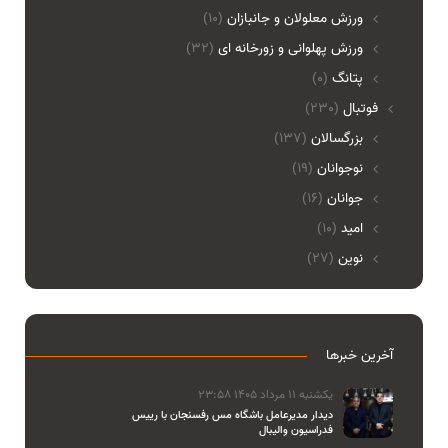
ورزش معلولان و جانبازان
(10)
ورزش پهلوانی و زورخانه ای
(32)
پتانگ
(0)
فوتبال
(230)
بزرگسالان
(137)
نوجوانان
(19)
جوانان
(16)
امید
(10)
نوین
(27)
آخرین خبرها
یکشنبه 11 مرداد 1405 23:58
دیدار مدیرعامل باشگاه مس رفسنجان با رییس
فدراسیون والیبال