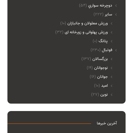
دوچرخه سواري
(54)
ساير
(222)
ورزش معلولان و جانبازان
(10)
ورزش پهلوانی و زورخانه ای
(32)
پتانگ
(0)
فوتبال
(230)
بزرگسالان
(137)
نوجوانان
(19)
جوانان
(16)
امید
(10)
نوین
(27)
آخرین خبرها