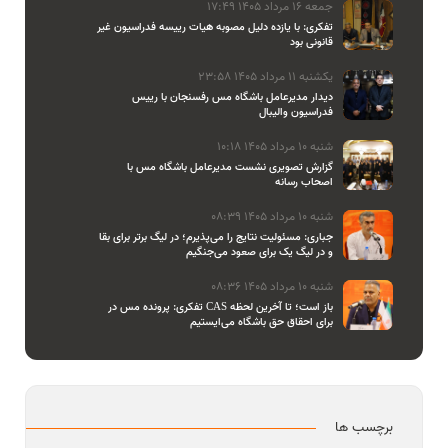
جمعه 16 مرداد 1405 17:49
تفکری: با یازده دلیل مصوبه هیات رییسه فدراسیون غیر
قانونی بود
یکشنبه 11 مرداد 1405 23:58
دیدار مدیرعامل باشگاه مس رفسنجان با رییس
فدراسیون والیبال
شنبه 10 مرداد 1405 10:18
گزارش تصویری نشست مدیرعامل باشگاه مس با
اصحاب رسانه
شنبه 10 مرداد 1405 08:39
جباری: مسئولیت نتایج را می‌پذیرم؛ در لیگ برتر برای بقا
و در لیگ یک برای صعود می‌جنگیم
شنبه 10 مرداد 1405 08:36
تفکری: پرونده مس در CAS باز است؛ تا آخرین لحظه
برای احقاق حق باشگاه می‌ایستیم
برچسب ها