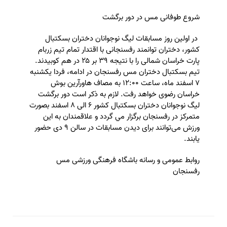
شروع طوفانی مس در دور برگشت
در اولين روز مسابقات لیگ نوجوانان دختران بسکتبال
کشور، دختران توانمند رفسنجانی با اقتدار تمام تيم زربام
پارت خراسان شمالی را با نتيجه ۳۹ بر ۲۵ در هم كوبيدند.
تيم بسكتبال دختران مس رفسنجان در ادامه، فردا یکشنبه
۷ اسفند ماه، ساعت ۱۲:۰۰ به مصاف هاورآرين بوش
خراسان رضوی خواهد رفت. لازم به ذکر است دور برگشت
ليگ نوجوانان دختران بسكتبال كشور ۶ الی ۸ اسفند بصورت
متمركز در رفسنجان برگزار مي گردد و علاقمندان به این
ورزش می‌توانند برای دیدن مسابقات در سالن ۹ دی حضور
یابند.
️روابط عمومی و رسانه باشگاه فرهنگی ورزشی مس
رفسنجان