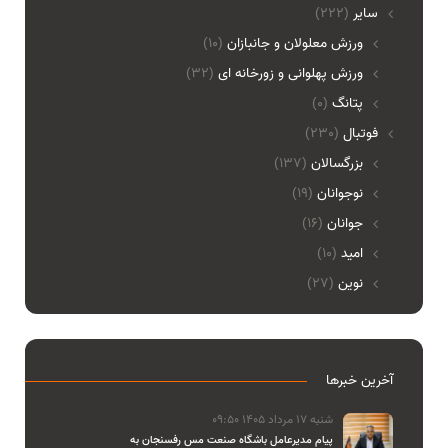
ساير
(222)
ورزش معلولان و جانبازان
(10)
ورزش پهلوانی و زورخانه ای
(32)
پتانگ
(0)
فوتبال
(230)
بزرگسالان
(137)
نوجوانان
(19)
جوانان
(16)
امید
(10)
نوین
(27)
آخرین خبرها
شنبه 17 مرداد 1405 09:50
پیام مدیرعامل باشگاه صنعت مس رفسنجان به