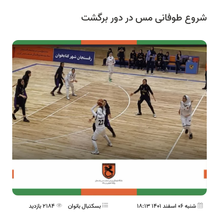
شروع طوفانی مس در دور برگشت
شنبه 06 اسفند 1401 18:13
بسکتبال بانوان
2184 بازدید