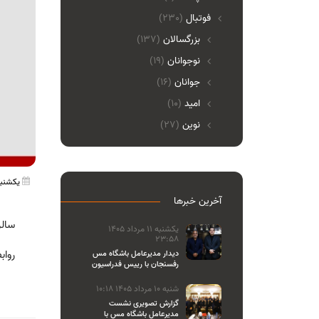
فوتبال
(230)
بزرگسالان
(137)
نوجوانان
(19)
جوانان
(16)
امید
(10)
نوین
(27)
یکشنبه 26 دی 1400 
آخرین خبرها
سالر
یکشنبه 11 مرداد 1405
23:58
رواب
دیدار مدیرعامل باشگاه مس
رفسنجان با رییس فدراسیون
والیبال
شنبه 10 مرداد 1405 10:18
گزارش تصویری نشست
مدیرعامل باشگاه مس با