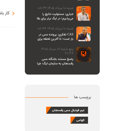
اصحاب رسانه
شنبه 10 مرداد 1405 08:39
کار با
جباری: مسئولیت نتایج را
می‌پذیرم؛ در لیگ برتر برای بقا
و در لیگ یک برای صعود
می‌جنگیم
شنبه 10 مرداد 1405 08:36
تفکری: پرونده مس در CAS
باز است؛ تا آخرین لحظه برای
احقاق حق باشگاه می‌ایستیم
پنج شنبه 08 مرداد 1405
20:28
پاسخ مستند باشگاه مس
رفسنجان به سازمان لیگ: چرا
تازه یاد بیانیه دادن افتاده‌اید؟/
مشروعیت کمیته استیناف را
هم زیر سوال بردید
برچسب ها
تیم فوتبال مس رفسنجان
الهامی