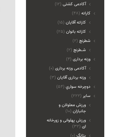
آکادمی کشتی
(12)
کاراته
(48)
کاراته آقایان
(15)
کاراته بانوان
(25)
شطرنج
(2)
شـطرنج
(2)
وزنه برداری
(4)
آکادمی وزنه برداری
(0)
وزنه برداری آقایان
(3)
دوچرخه سواري
(54)
ساير
(222)
ورزش معلولان و
جانبازان
(10)
ورزش پهلوانی و زورخانه
ای
(32)
پتانگ
(0)