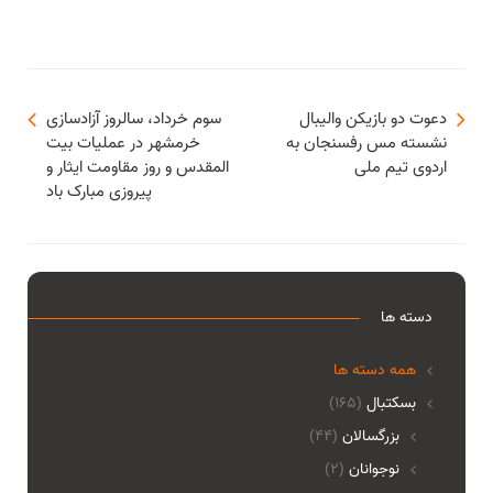
دعوت دو بازیکن والیبال
سوم خرداد، سالروز آزادسازی
نشسته مس رفسنجان به
خرمشهر در عملیات بیت
اردوی تیم ملی
المقدس و روز مقاومت ایثار و
پیروزی مبارک باد
دسته ها
همه دسته ها
بسکتبال
(165)
بزرگسالان
(44)
نوجوانان
(2)