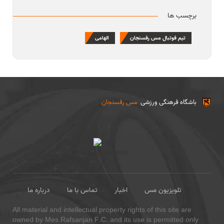
برچسب ها
تیم فوتبال مس رفسنجان
الهامی
باشگاه فرهنگی ورزشی
مس رفسنجان
تلویزیون مس
اخبار
تماس با ما
درباره ما
All material and intellectual property rights of this site are
owned by Mes Rafsanjan F.C. and its use is permitted only