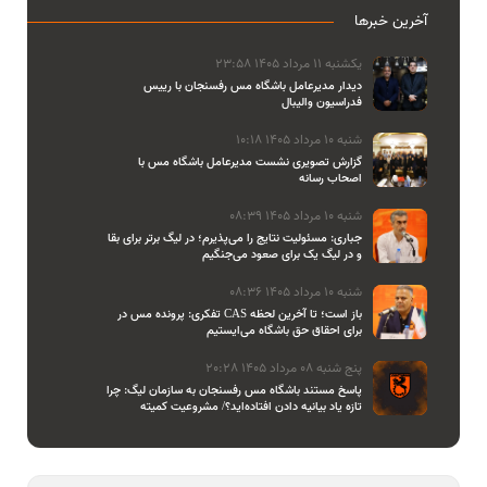
آخرین خبرها
یکشنبه 11 مرداد 1405 23:58
دیدار مدیرعامل باشگاه مس رفسنجان با رییس
فدراسیون والیبال
شنبه 10 مرداد 1405 10:18
گزارش تصویری نشست مدیرعامل باشگاه مس با
اصحاب رسانه
شنبه 10 مرداد 1405 08:39
جباری: مسئولیت نتایج را می‌پذیرم؛ در لیگ برتر برای بقا
و در لیگ یک برای صعود می‌جنگیم
شنبه 10 مرداد 1405 08:36
تفکری: پرونده مس در CAS باز است؛ تا آخرین لحظه
برای احقاق حق باشگاه می‌ایستیم
پنج شنبه 08 مرداد 1405 20:28
پاسخ مستند باشگاه مس رفسنجان به سازمان لیگ: چرا
تازه یاد بیانیه دادن افتاده‌اید؟/ مشروعیت کمیته
استیناف را هم زیر سوال بردید