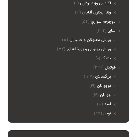
آکادمی وزنه برداری
(0)
وزنه برداری آقایان
(3)
دوچرخه سواري
(54)
ساير
(222)
ورزش معلولان و جانبازان
(10)
ورزش پهلوانی و زورخانه ای
(32)
پتانگ
(0)
فوتبال
(230)
بزرگسالان
(137)
نوجوانان
(19)
جوانان
(16)
امید
(10)
نوین
(27)