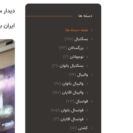
دیدار 
دسته ها
ایران 
همه دسته ها
بسکتبال
(165)
بزرگسالان
(44)
نوجوانان
(2)
بسکتبال بانوان
(21)
والیبال
(116)
واليبال بانوان
(90)
واليبال اقايان
(150)
فوتسال
(73)
فوتسال بانوان
(105)
فوتسال اقايان
(3)
کشتی
(18)