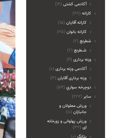
آکادمی کشتی
(12)
کاراته
(48)
کاراته آقایان
(15)
کاراته بانوان
(25)
شطرنج
(2)
شـطرنج
(2)
وزنه برداری
(4)
آکادمی وزنه برداری
(0)
وزنه برداری آقایان
(3)
دوچرخه سواري
(54)
ساير
(222)
ورزش معلولان و
جانبازان
(10)
ورزش پهلوانی و زورخانه
ای
(32)
پتانگ
(0)