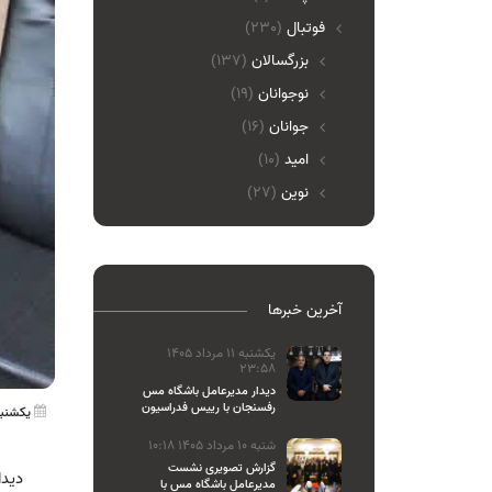
فوتبال
(230)
بزرگسالان
(137)
نوجوانان
(19)
جوانان
(16)
امید
(10)
نوین
(27)
آخرین خبرها
یکشنبه 11 مرداد 1405
23:58
دیدار مدیرعامل باشگاه مس
رفسنجان با رییس فدراسیون
یکشنبه 01 خرداد 1401
والیبال
شنبه 10 مرداد 1405 10:18
گزارش تصویری نشست
دیدا
مدیرعامل باشگاه مس با