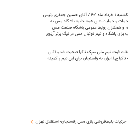
به گزارش روابط عمومی و رسانه باشگاه فرهنگی ورزشی مس رفسنجان صبح امروز یکشنبه 1 خرداد ماه 1401، آقای حسین جعفری رئیس
زحمات و حمایت های همه جانبه باشگاه مس به
ه و همکاران روابط عمومی باشگاه صنعت مس
 برای باشگاه و تیم فوتبال مس در لیگ برتر آرزوی
نقات قوت تیم ملی سپک تاکرا صحبت شد و آقای
ا ج.ا.ایران به رفسنجان برای این تیم و کمیته
جزئیات بلیط‌فروشی بازی مس رفسنجان- استقلال تهران