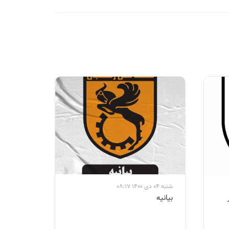
شنبه 04 دی 1400 08:17
بيانيه