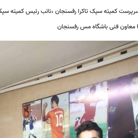
سرپرست کمیته سپک تاکرا رفسنجان ،نائب رئیس کمیته سپک 
با معاون فنی باشگاه مس رفسنجان