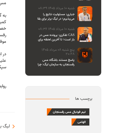
مس 
اصحاب رسانه
شنبه 10 مرداد 1405 08:39
جباری: مسئولیت نتایج را
می‌پذیرم؛ در لیگ برتر برای بقا
کمیت
و در لیگ یک برای صعود
می‌جنگیم
خصو
شنبه 10 مرداد 1405 08:36
رفسن
تفکری: پرونده مس در CAS
باز است؛ تا آخرین لحظه برای
موفق
احقاق حق باشگاه می‌ایستیم
پنج شنبه 08 مرداد 1405
در ا
20:28
علیز
پاسخ مستند باشگاه مس
رفسنجان به سازمان لیگ: چرا
سپک 
تازه یاد بیانیه دادن افتاده‌اید؟/
مشروعیت کمیته استیناف را
هم زیر سوال بردید
رواب
برچسب ها
تیم فوتبال مس رفسنجان
الهامی
لیگ بر