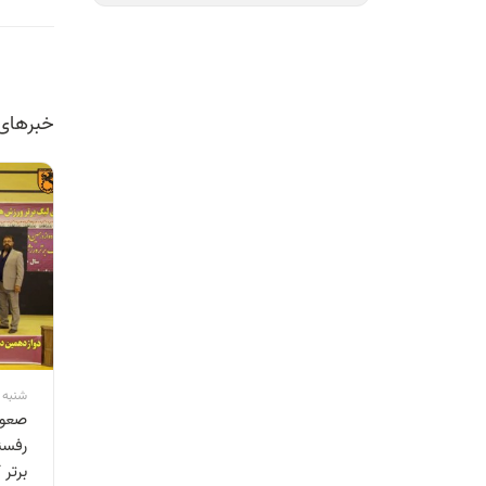
خبرهای
شنبه 27 آذر 1400 8:28
صعود
رفسن
برتر 