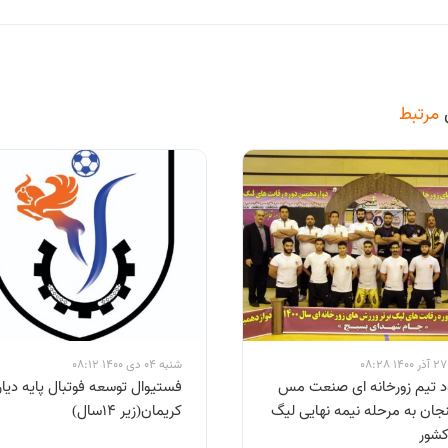
مرتبط
0
شنبه 04 دی 1400 08:12
 تیم زورخانه ای صنعت مس
فستیوال توسعه فوتبال پایه دیار
جان به مرحله نیمه نهایی لیگ
کریمان(زیر ۱۴سال)
کشور