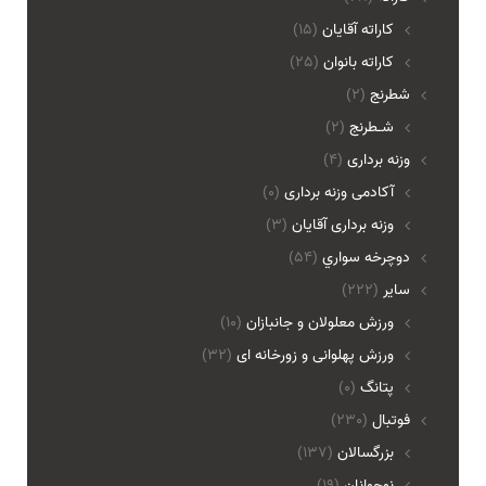
کاراته آقایان
(15)
کاراته بانوان
(25)
شطرنج
(2)
شـطرنج
(2)
وزنه برداری
(4)
آکادمی وزنه برداری
(0)
وزنه برداری آقایان
(3)
دوچرخه سواري
(54)
ساير
(222)
ورزش معلولان و جانبازان
(10)
ورزش پهلوانی و زورخانه ای
(32)
پتانگ
(0)
فوتبال
(230)
بزرگسالان
(137)
نوجوانان
(19)