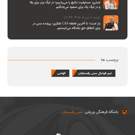
جباری: مسئولیت نتایج را می‌پذیرم؛ در لیگ برتر برای بقا
و در لیگ یک برای صعود می‌جنگیم
شنبه 10 مرداد 1405 08:36
تفکری: پرونده مس در CAS باز است؛ تا آخرین لحظه
برای احقاق حق باشگاه می‌ایستیم
برچسب ها
تیم فوتبال مس رفسنجان
الهامی
باشگاه فرهنگی ورزشی
مس رفسنجان