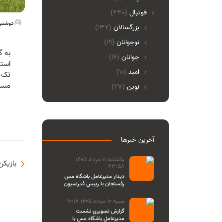
فوتبال
(230)
دوشنبه 29 مرداد 1403
بزرگسالان
(137)
نوجوانان
(19)
به گ
جوانان
(16)
استان
امید
(10)
تک گل تیم مس
مسی‌ها 
نوین
(27)
آخرین خبرها
یکشنبه 11 مرداد 1405
بازیکن
23:58
دیدار مدیرعامل باشگاه مس
رفسنجان با رییس فدراسیون
والیبال
شنبه 10 مرداد 1405 10:18
گزارش تصویری نشست
مدیرعامل باشگاه مس با