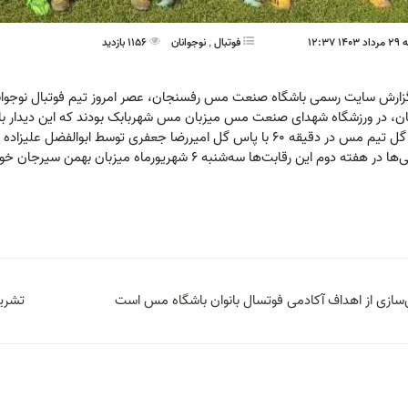
 12:37
فوتبال
,
نوجوانان
1156 بازدید
زارش سایت رسمی باشگاه صنعت مس رفسنجان، عصر امروز تیم فوتبال نوجوان
، در ورزشگاه شهدای صنعت مس میزبان مس شهربابک بودند که این دیدار با نتیجه ۱ بر ۱ به پای
 در دقیقه ۶۰ با پاس گل امیررضا جعفری توسط ابوالفضل علیزاده به ثمر رسید.
در هفته دوم این رقابت‌ها سه‌شنبه ۶ شهریور‌ماه میزبان بهمن سیرجان خواهند بود.
‌سازی از اهداف آکادمی فوتسال بانوان باشگاه مس است
تشری