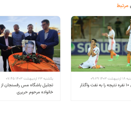
مرتبط
شت 1403 09:29
یکشنبه 23 اردیبهشت 1403 07:45
مس ۱۰ نفره نتیجه را به نفت واگذار
تجلیل باشگاه مس رفسنجان از
خانواده مرحوم حریری