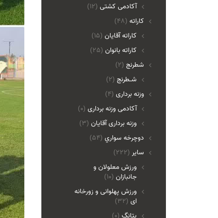
آکادمی کشتی
(12)
کاراته
(48)
کاراته آقایان
(15)
کاراته بانوان
(25)
شطرنج
(2)
شـطرنج
(2)
وزنه برداری
(4)
آکادمی وزنه برداری
(0)
وزنه برداری آقایان
(3)
دوچرخه سواري
(54)
ساير
(222)
ورزش معلولان و
جانبازان
(10)
ورزش پهلوانی و زورخانه
ای
(32)
پتانگ
(0)