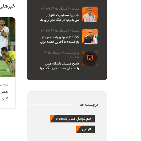
اصحاب رسانه
خبرهای
شنبه 10 مرداد 1405 08:39
جباری: مسئولیت نتایج را
می‌پذیرم؛ در لیگ برتر برای بقا
و در لیگ یک برای صعود
می‌جنگیم
شنبه 10 مرداد 1405 08:36
تفکری: پرونده مس در CAS
باز است؛ تا آخرین لحظه برای
احقاق حق باشگاه می‌ایستیم
پنج شنبه 08 مرداد 1405
20:28
پاسخ مستند باشگاه مس
رفسنجان به سازمان لیگ: چرا
تازه یاد بیانیه دادن افتاده‌اید؟/
مشروعیت کمیته استیناف را
هم زیر سوال بردید
سه شنبه 18 اردیبه
کرد
برچسب ها
تیم فوتبال مس رفسنجان
الهامی