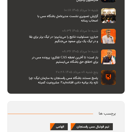
شنبه 10 مرداد 1405 10:18
گزارش تصویری نشست مدیرعامل باشگاه مس با
اصحاب رسانه
شنبه 10 مرداد 1405 08:39
جباری: مسئولیت نتایج را می‌پذیرم؛ در لیگ برتر برای بقا
و در لیگ یک برای صعود می‌جنگیم
شنبه 10 مرداد 1405 08:36
تفکری: پرونده مس در CAS باز است؛ تا آخرین لحظه
برای احقاق حق باشگاه می‌ایستیم
پنج شنبه 08 مرداد 1405 20:28
پاسخ مستند باشگاه مس رفسنجان به سازمان لیگ: چرا
تازه یاد بیانیه دادن افتاده‌اید؟/ مشروعیت کمیته
استیناف را هم زیر سوال بردید
برچسب ها
تیم فوتبال مس رفسنجان
الهامی