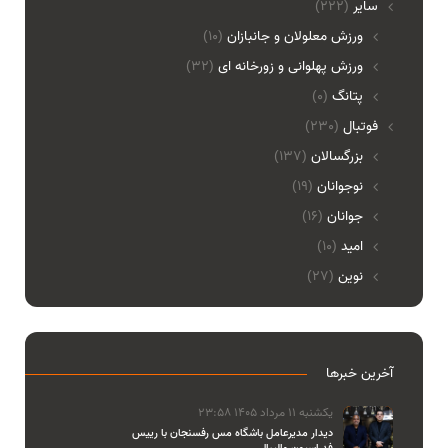
ساير
(222)
ورزش معلولان و جانبازان
(10)
ورزش پهلوانی و زورخانه ای
(32)
پتانگ
(0)
فوتبال
(230)
بزرگسالان
(137)
نوجوانان
(19)
جوانان
(16)
امید
(10)
نوین
(27)
آخرین خبرها
یکشنبه 11 مرداد 1405 23:58
دیدار مدیرعامل باشگاه مس رفسنجان با رییس
فدراسیون والیبال