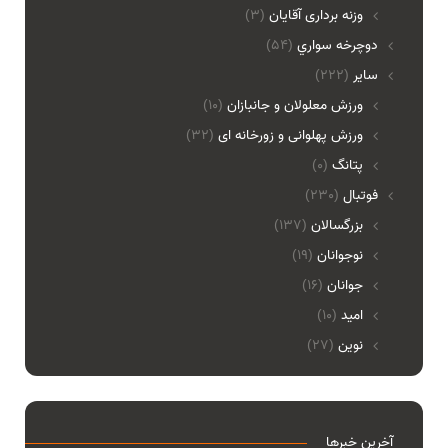
وزنه برداری آقایان
(3)
دوچرخه سواري
(54)
ساير
(222)
ورزش معلولان و جانبازان
(10)
ورزش پهلوانی و زورخانه ای
(32)
پتانگ
(0)
فوتبال
(230)
بزرگسالان
(137)
نوجوانان
(19)
جوانان
(16)
امید
(10)
نوین
(27)
آخرین خبرها