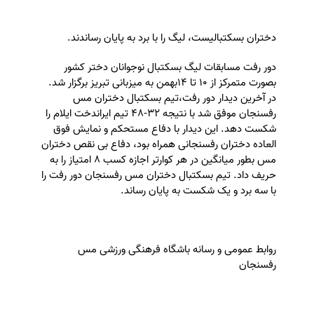
دختران بسكتبالیست، ليگ را با برد به پایان رساندند.
دور رفت مسابقات ليگ بسكتبال نوجوانان دختر كشور
بصورت متمركز از ١٠ تا ۱۴بهمن به ميزبانی تبريز برگزار شد.
در آخرين ديدار دور رفت،تيم بسكتبال دختران مس
رفسنجان موفق شد با نتيجه ٣٢-٤٨ تيم ايراندخت ايلام را
شكست دهد. اين ديدار با دفاع مستحكم و نمايش فوق
العاده دختران رفسنجانی همراه بود، دفاع بی نقص دختران
مس بطور ميانگين در هر كوارتر اجازه كسب ٨ امتياز را به
حريف داد. تيم بسكتبال دختران مس رفسنجان دور رفت را
با سه برد و يک شكست به پایان رساند.
️روابط عمومی و رسانه باشگاه فرهنگی ورزشی مس
رفسنجان