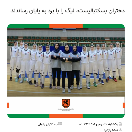
دختران بسكتبالیست، ليگ را با برد به پایان رساندند.
یکشنبه 16 بهمن 1401 09:33
بسکتبال بانوان
1801 بازدید