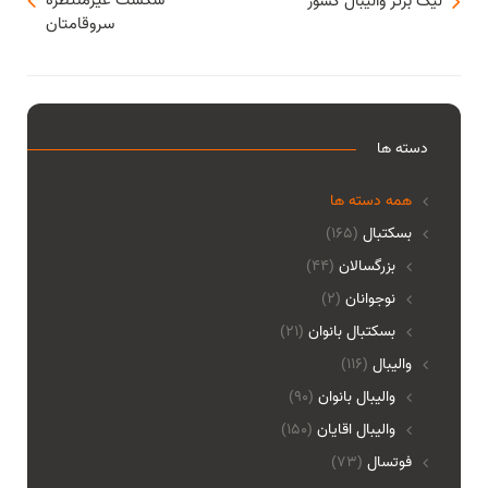
شكست غيرمنتظره
لیگ برتر والیبال کشور
سروقامتان
دسته ها
همه دسته ها
بسکتبال
(165)
بزرگسالان
(44)
نوجوانان
(2)
بسکتبال بانوان
(21)
والیبال
(116)
واليبال بانوان
(90)
واليبال اقايان
(150)
فوتسال
(73)