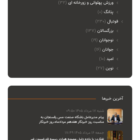
ورزش پهلوانی و زورخانه ای
(32)
پتانگ
(0)
فوتبال
(230)
بزرگسالان
(137)
نوجوانان
(19)
جوانان
(16)
امید
(10)
نوین
(27)
آخرین خبرها
شنبه 17 مرداد 1405 09:50
پیام مدیرعامل باشگاه صنعت مس رفسنجان به
مناسبت روز خبرنگار هفدهم مردادماه،روز خبرنگار
جمعه 16 مرداد 1405 17:49
تفکری: با یازده دلیل مصوبه هیات رییسه فدراسیون غیر