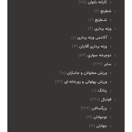
کاراته بانوان
(25)
شطرنج
(2)
شـطرنج
(2)
وزنه برداری
(4)
آکادمی وزنه برداری
(0)
وزنه برداری آقایان
(3)
دوچرخه سواري
(54)
ساير
(222)
ورزش معلولان و جانبازان
(10)
ورزش پهلوانی و زورخانه ای
(32)
پتانگ
(0)
فوتبال
(230)
بزرگسالان
(137)
نوجوانان
(19)
جوانان
(16)