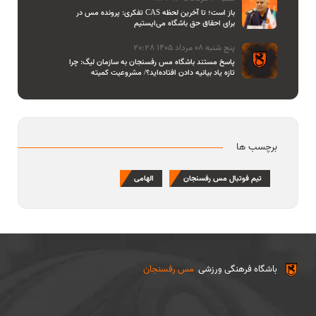
تفکری: پرونده مس در CAS باز است؛ تا آخرین لحظه
برای احقاق حق باشگاه می‌ایستیم
پنج شنبه 08 مرداد 1405 20:28
پاسخ مستند باشگاه مس رفسنجان به سازمان لیگ: چرا
تازه یاد بیانیه دادن افتاده‌اید؟/ مشروعیت کمیته
استیناف را هم زیر سوال بردید
برچسب ها
تیم فوتبال مس رفسنجان
الهامی
باشگاه فرهنگی ورزشی
مس رفسنجان