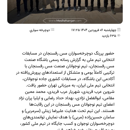
چهارشنبه 06 فروردین 1404 17:25
دوچرخه سواري
635 بازدید
حضور پررنگ دوچرخه‌سواران مس رفسنجان در مسابقات
انتخابی تیم ملی به گزارش رسانه رسمی باشگاه صنعت
مس رفسنجان، تیم نوجوانان صنعت مس رفسنجان با
ترکیبی کاملاً بومی و متشکل از استعدادهای پرورش‌یافته در
آکادمی این باشگاه، در مسابقات کشوری جاده نوجوانان،
انتخابی تیم ملی ایران، به میزبانی تهران حضور یافت.
شروین عرب فریدی، شهریار عرب فریدی، محمد معین
مقامی، ابوالفضل نژادی، بهداد حداد رضایی و ایلیا پران نژاد
اعضای تیم نوجوانان مس رفسنجان در این رقابت‌ها
هستند. این تیم تحت هدایت علیرضا زینلی (سرمربی) و
سامان حسین‌زاده (مربی) با هدف نمایش توانمندی‌های
دوچرخه‌سواران نوجوان و کسب جایگاه در تیم ملی کشور،