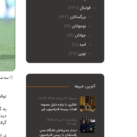
فوتبال
(230)
بزرگسالان
(137)
نوجوانان
(19)
جوانان
(16)
امید
(10)
نوین
(27)
سه شنبه 04 شهریور 4
آخرین خبرها
توقف
جمعه 16 مرداد 1405 17:49
تفکری: با یازده دلیل مصوبه
هیات رییسه فدراسیون غیر
قانونی بود
یکشنبه 11 مرداد 1405
گرفتند
23:58
دیدار مدیرعامل باشگاه مس
در ا
رفسنجان با رییس فدراسیون