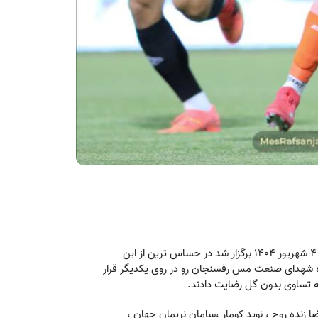
به گزارش روابط عمومی" هفته دوم رقابت های لیگ برتر کشور عصر امروز سه شنبه 4 شهریور 1404 برگزار شد در حساس ترین از این
 صنعت مس رفسنجان و تراکتور تبریز از ساعت 19 در ورزشگاه شهدای صنعت مس رفسنجان رو در روی یکدیگر قرار
ا زنده روح ، نوید کومار ،سامان نریمان جهان ،