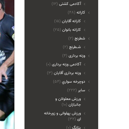
آکادمی کشتی
(12)
کاراته
(48)
کاراته آقایان
(15)
کاراته بانوان
(25)
شطرنج
(2)
شـطرنج
(2)
وزنه برداری
(4)
آکادمی وزنه برداری
(0)
وزنه برداری آقایان
(3)
دوچرخه سواري
(54)
ساير
(222)
ورزش معلولان و
جانبازان
(10)
ورزش پهلوانی و زورخانه
ای
(32)
پتانگ
(0)