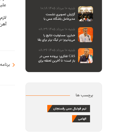
والیبال
علیر
شنبه 10 مرداد 1405 10:18
گزارش تصویری نشست
مدیرعامل باشگاه مس با
اصحاب رسانه
آهن 
شنبه 10 مرداد 1405 08:39
جباری: مسئولیت نتایج را
می‌پذیرم؛ در لیگ برتر برای بقا
و در لیگ یک برای صعود
می‌جنگیم
شنبه 10 مرداد 1405 08:36
تفکری: پرونده مس در CAS
باز است؛ تا آخرین لحظه برای
برنامه
احقاق حق باشگاه می‌ایستیم
برچسب ها
تیم فوتبال مس رفسنجان
الهامی