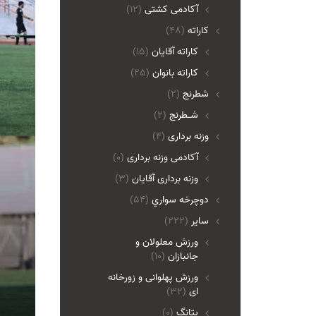
آکادمی کشتی
(12)
کاراته
(48)
کاراته آقایان
(15)
کاراته بانوان
(25)
شطرنج
(2)
شـطرنج
(2)
وزنه برداری
(4)
آکادمی وزنه برداری
(0)
وزنه برداری آقایان
(3)
دوچرخه سواري
(54)
ساير
(222)
ورزش معلولان و
جانبازان
(10)
ورزش پهلوانی و زورخانه
ای
(32)
پتانگ
(0)