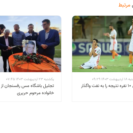
مرتبط
شت 1403 09:29
یکشنبه 23 اردیبهشت 1403 07:45
مس ۱۰ نفره نتیجه را به نفت واگذار
تجلیل باشگاه مس رفسنجان از
خانواده مرحوم حریری