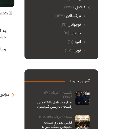
فوتبال
(230)
یکشنبه 13 آبان 1403 
بزرگسالان
(137)
نوجوانان
(19)
به گ
جوانان
(16)
جوانا
امید
(10)
رضا 
نوین
(27)
آخرین خبرها
یکشنبه 11 مرداد 1405
مرادی
23:58
دیدار مدیرعامل باشگاه مس
رفسنجان با رییس فدراسیون
والیبال
شنبه 10 مرداد 1405 10:18
گزارش تصویری نشست
مدیرعامل باشگاه مس با