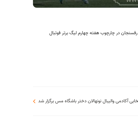
سنجان در چارچوب هفته چهارم لیگ برتر فوتبال
ابی آکادمی والیبال نونهالان دختر باشگاه مس برگزار شد