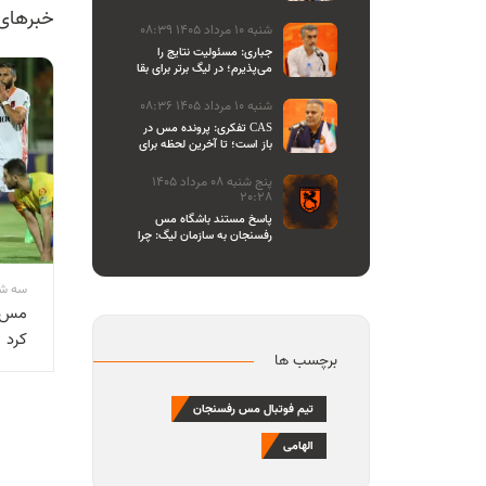
اصحاب رسانه
خبرهای
شنبه 10 مرداد 1405 08:39
جباری: مسئولیت نتایج را
می‌پذیرم؛ در لیگ برتر برای بقا
و در لیگ یک برای صعود
می‌جنگیم
شنبه 10 مرداد 1405 08:36
تفکری: پرونده مس در CAS
باز است؛ تا آخرین لحظه برای
احقاق حق باشگاه می‌ایستیم
پنج شنبه 08 مرداد 1405
20:28
پاسخ مستند باشگاه مس
رفسنجان به سازمان لیگ: چرا
تازه یاد بیانیه دادن افتاده‌اید؟/
مشروعیت کمیته استیناف را
هم زیر سوال بردید
سه شنبه 18 اردیبه
کرد
برچسب ها
تیم فوتبال مس رفسنجان
الهامی