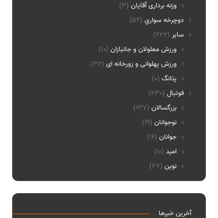
وزنه برداری آقایان
(3)
دوچرخه سواري
(54)
ساير
(222)
ورزش معلولان و جانبازان
(10)
ورزش پهلوانی و زورخانه ای
(32)
پتانگ
(0)
فوتبال
(230)
بزرگسالان
(137)
نوجوانان
(19)
جوانان
(16)
امید
(10)
نوین
(27)
آخرین خبرها