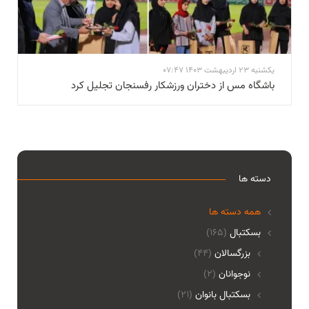
یکشنبه 23 اردیبهشت 1403 07:47
باشگاه مس از دختران ورزشکار رفسنجان تجلیل کرد
دسته ها
همه دسته ها
بسکتبال
(165)
بزرگسالان
(44)
نوجوانان
(2)
بسکتبال بانوان
(21)