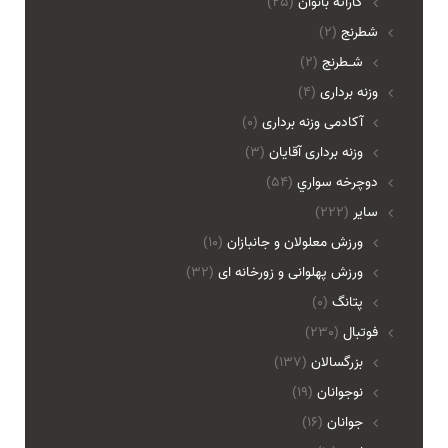
کاراته بانوان
(25)
شطرنج
(2)
شـطرنج
(2)
وزنه برداری
(4)
آکادمی وزنه برداری
(0)
وزنه برداری آقایان
(3)
دوچرخه سواري
(54)
ساير
(222)
ورزش معلولان و جانبازان
(10)
ورزش پهلوانی و زورخانه ای
(32)
پتانگ
(0)
فوتبال
(230)
بزرگسالان
(137)
نوجوانان
(19)
جوانان
(16)