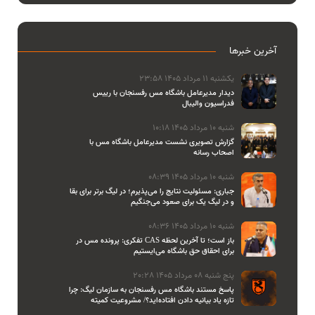
آخرین خبرها
یکشنبه 11 مرداد 1405 23:58
دیدار مدیرعامل باشگاه مس رفسنجان با رییس
فدراسیون والیبال
شنبه 10 مرداد 1405 10:18
گزارش تصویری نشست مدیرعامل باشگاه مس با
اصحاب رسانه
شنبه 10 مرداد 1405 08:39
جباری: مسئولیت نتایج را می‌پذیرم؛ در لیگ برتر برای بقا
و در لیگ یک برای صعود می‌جنگیم
شنبه 10 مرداد 1405 08:36
تفکری: پرونده مس در CAS باز است؛ تا آخرین لحظه
برای احقاق حق باشگاه می‌ایستیم
پنج شنبه 08 مرداد 1405 20:28
پاسخ مستند باشگاه مس رفسنجان به سازمان لیگ: چرا
تازه یاد بیانیه دادن افتاده‌اید؟/ مشروعیت کمیته
استیناف را هم زیر سوال بردید