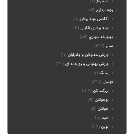
شـطرنج
(2)
وزنه برداری
(4)
آکادمی وزنه برداری
(0)
وزنه برداری آقایان
(3)
دوچرخه سواري
(54)
ساير
(222)
ورزش معلولان و جانبازان
(10)
ورزش پهلوانی و زورخانه ای
(32)
پتانگ
(0)
فوتبال
(230)
بزرگسالان
(137)
نوجوانان
(19)
جوانان
(16)
امید
(10)
نوین
(27)