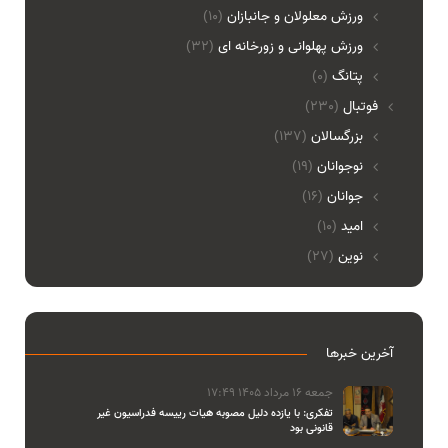
ورزش معلولان و جانبازان
(10)
ورزش پهلوانی و زورخانه ای
(32)
پتانگ
(0)
فوتبال
(230)
بزرگسالان
(137)
نوجوانان
(19)
جوانان
(16)
امید
(10)
نوین
(27)
آخرین خبرها
جمعه 16 مرداد 1405 17:49
تفکری: با یازده دلیل مصوبه هیات رییسه فدراسیون غیر
قانونی بود