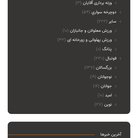
وزنه برداری آقایان
(3)
دوچرخه سواري
(54)
ساير
(222)
ورزش معلولان و جانبازان
(10)
ورزش پهلوانی و زورخانه ای
(32)
پتانگ
(0)
فوتبال
(230)
بزرگسالان
(137)
نوجوانان
(19)
جوانان
(16)
امید
(10)
نوین
(27)
آخرین خبرها