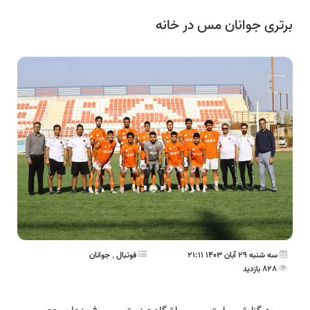
برتری جوانان مس در خانه
سه شنبه 29 آبان 1403 21:11
فوتبال
,
جوانان
828 بازدید