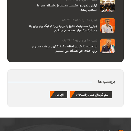
گزارش تصویری نشست مدیرعامل باشگاه مس با
اصحاب رسانه
شنبه 10 مرداد 1405 08:39
جباری: مسئولیت نتایج را می‌پذیرم؛ در لیگ برتر برای بقا
و در لیگ یک برای صعود می‌جنگیم
شنبه 10 مرداد 1405 08:36
تفکری: پرونده مس در CAS باز است؛ تا آخرین لحظه
برای احقاق حق باشگاه می‌ایستیم
برچسب ها
تیم فوتبال مس رفسنجان
الهامی