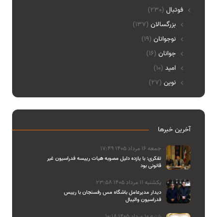
فوتبال
(230)
بزرگسالان
(137)
نوجوانان
(19)
جوانان
(16)
امید
(10)
نوین
(27)
آخرین خبرها
جمعه 16 مرداد 1405 17:49
تفکری: با یازده دلیل مصوبه هیات رییسه فدراسیون غیر
قانونی بود
یکشنبه 11 مرداد 1405 23:58
دیدار مدیرعامل باشگاه مس رفسنجان با رییس
فدراسیون والیبال
شنبه 10 مرداد 1405 10:18