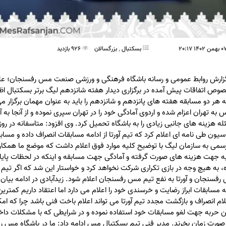
بسکتبال
,
بزرگسالان
926 بازدید
زارش روابط عمومی و رسانه باشگاه فرهنگی و ورزشی صنعت مس رفسنجان؛ علی
وص اتفاقات پیش آمده در برگزاری دیدار هفته شانزدهم لیگ برتر بسکتبال ا
ه هر دو مسابقه هفته های پانزدهم و شانزدهم را باید به عنوان مهمان برگزار 
 به تهران اعزام شده و اردوی آمادگی خود را در تهران سپری نموده و از آنجا به آ
ه هزینه های جانبی زیادی را به باشگاه تحمیل کرد. وی افزود: متاسفانه در رو
سیون طی نامه ای اعلام کرد که تیم آورتا از ادامه مسابقات انصراف داده و مس
سمی به سازمان لیگ با توضیح کلیه موارد فوق اعلام داشت که موضع ما همکار
به جهت هزینه های صورت گرفته و آمادگی جهت مسابقه و اینکه در لحظات پایانی
، به هیچ وجه در بازی تکراری شرکت نخواهد کرد و خواستار این شد که اگر تیم
فسنجان و آورتا به نفع تیم مس رفسنجان اعلام شود. زیدآبادی در ادامه بیان 
ه مسابقات ابراز رضایت و خرسندی خود را اعلام می دارد اما اعتقاد داریم کمت
لام انصراف و بازگشت مجدد تیم آورتا می تواند اعلام باخت فنی باشد چرا که ام
ین حربه جهت لغو مسابقات خود استفاده نموده و در شرایطی که با مشکلات دا
صورت زمان بخرند. مدیر فنی تیم بسکتبال مس ادامه داد: ما در باشگاه مس