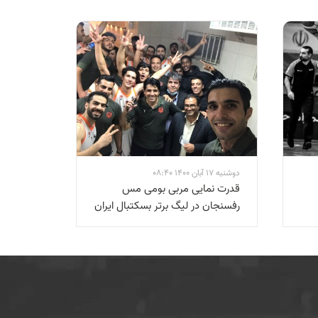
دوشنبه 17 آبان 1400 08:40
قدرت نمایی مربی بومی مس
رفسنجان در ليگ برتر بسکتبال ايران