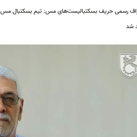
راف رسمی حریف بسکتبالیست‌های مس; تیم بسکتبال مس رفس
 شد