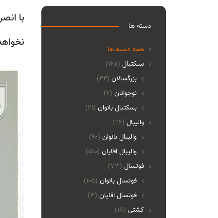
با انص
دسته ها
نخواهد
همه دسته ها
بسکتبال
(165)
بزرگسالان
(44)
نوجوانان
(2)
بسکتبال بانوان
(21)
والیبال
(116)
واليبال بانوان
(90)
واليبال اقايان
(150)
فوتسال
(73)
فوتسال بانوان
(105)
فوتسال اقايان
(3)
کشتی
(18)