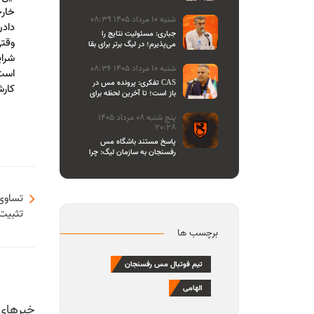
اصحاب رسانه
خارج
شنبه 10 مرداد 1405 08:39
دادن
جباری: مسئولیت نتایج را
وقتی
می‌پذیرم؛ در لیگ برتر برای بقا
و در لیگ یک برای صعود
شرای
می‌جنگیم
شنبه 10 مرداد 1405 08:36
است 
تفکری: پرونده مس در CAS
کارش
باز است؛ تا آخرین لحظه برای
احقاق حق باشگاه می‌ایستیم
پنج شنبه 08 مرداد 1405
20:28
پاسخ مستند باشگاه مس
رفسنجان به سازمان لیگ: چرا
تازه یاد بیانیه دادن افتاده‌اید؟/
مشروعیت کمیته استیناف را
هم زیر سوال بردید
تساوی 
تثبیت 
برچسب ها
تیم فوتبال مس رفسنجان
الهامی
خبرهای