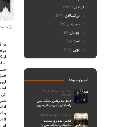
فوتبال
(230)
بزرگسالان
(137)
نوجوانان
(19)
شنبه 07 بهمن 1402 20:17
جوانان
(16)
امید
(10)
به گ
نوین
(27)
درخص
اینک
عباس
مسئل
فدرا
آخرین خبرها
ای ر
اما 
یکشنبه 11 مرداد 1405
کرده
23:58
مس ر
دیدار مدیرعامل باشگاه مس
رفسنجان با رییس فدراسیون
ادام
والیبال
و اع
شنبه 10 مرداد 1405 10:18
از ا
گزارش تصویری نشست
این 
مدیرعامل باشگاه مس با