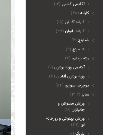
آکادمی کشتی
(12)
کاراته
(48)
کاراته آقایان
(15)
کاراته بانوان
(25)
شطرنج
(2)
شـطرنج
(2)
وزنه برداری
(4)
آکادمی وزنه برداری
(0)
وزنه برداری آقایان
(3)
دوچرخه سواري
(54)
ساير
(222)
ورزش معلولان و
جانبازان
(10)
ورزش پهلوانی و زورخانه
ای
(32)
پتانگ
(0)