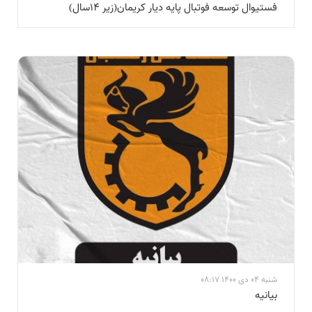
فستیوال توسعه فوتبال پایه دیار کریمان(زیر ۱۴سال)
شنبه 04 دی 1400 08:17
بيانيه