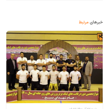
خبرهای
مرتبط
شنبه 27 آذر 1400 08:28