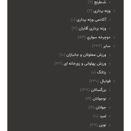
شـطرنج
(2)
وزنه برداری
(4)
آکادمی وزنه برداری
(0)
وزنه برداری آقایان
(3)
دوچرخه سواري
(54)
ساير
(222)
ورزش معلولان و جانبازان
(10)
ورزش پهلوانی و زورخانه ای
(32)
پتانگ
(0)
فوتبال
(230)
بزرگسالان
(137)
نوجوانان
(19)
جوانان
(16)
امید
(10)
نوین
(27)