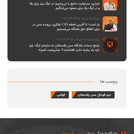
جباری: مسئولیت نتایج را می‌پذیرم؛ در لیگ برتر برای بقا
و در لیگ یک برای صعود می‌جنگیم
شنبه 10 مرداد 1405 08:36
تفکری: پرونده مس در CAS باز است؛ تا آخرین لحظه
برای احقاق حق باشگاه می‌ایستیم
پنج شنبه 08 مرداد 1405 20:28
پاسخ مستند باشگاه مس رفسنجان به سازمان لیگ: چرا
تازه یاد بیانیه دادن افتاده‌اید؟/ مشروعیت کمیته
استیناف را هم زیر سوال بردید
برچسب ها
تیم فوتبال مس رفسنجان
الهامی
باشگاه فرهنگی ورزشی
مس رفسنجان