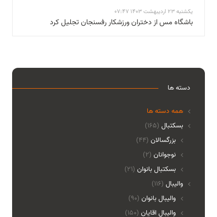
یکشنبه 23 اردیبهشت 1403 07:47
باشگاه مس از دختران ورزشکار رفسنجان تجلیل کرد
دسته ها
همه دسته ها
بسکتبال
(165)
بزرگسالان
(44)
نوجوانان
(2)
بسکتبال بانوان
(21)
والیبال
(116)
واليبال بانوان
(90)
واليبال اقايان
(150)