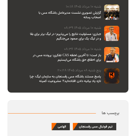
شنبه 10 مرداد 1405 10:18
گزارش تصویری نشست مدیرعامل باشگاه مس با
اصحاب رسانه
شنبه 10 مرداد 1405 08:39
جباری: مسئولیت نتایج را می‌پذیرم؛ در لیگ برتر برای بقا
و در لیگ یک برای صعود می‌جنگیم
شنبه 10 مرداد 1405 08:36
تفکری: پرونده مس در CAS باز است؛ تا آخرین لحظه
برای احقاق حق باشگاه می‌ایستیم
پنج شنبه 08 مرداد 1405 20:28
پاسخ مستند باشگاه مس رفسنجان به سازمان لیگ: چرا
تازه یاد بیانیه دادن افتاده‌اید؟/ مشروعیت کمیته
استیناف را هم زیر سوال بردید
برچسب ها
تیم فوتبال مس رفسنجان
الهامی