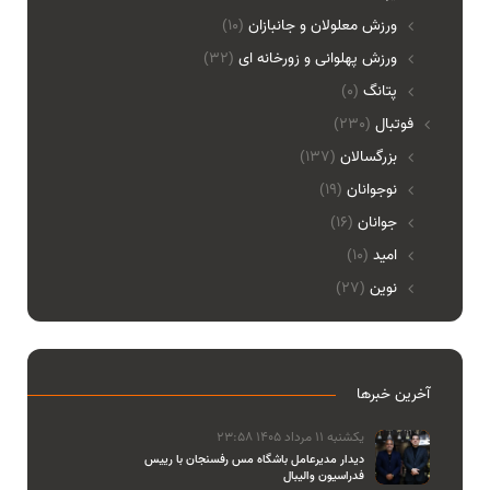
ورزش معلولان و جانبازان
(10)
ورزش پهلوانی و زورخانه ای
(32)
پتانگ
(0)
فوتبال
(230)
بزرگسالان
(137)
نوجوانان
(19)
جوانان
(16)
امید
(10)
نوین
(27)
آخرین خبرها
یکشنبه 11 مرداد 1405 23:58
دیدار مدیرعامل باشگاه مس رفسنجان با رییس
فدراسیون والیبال